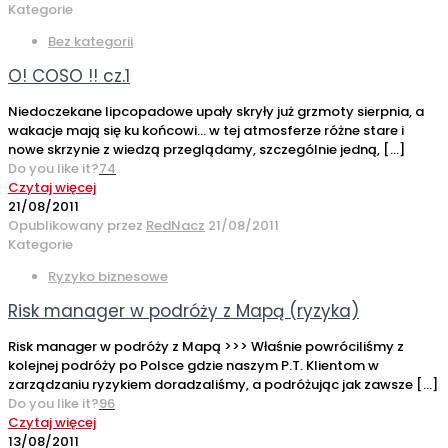
Kategorie
Bez kategorii
O! COSO !! cz.1
Niedoczekane lipcopadowe upały skryły już grzmoty sierpnia, a
wakacje mają się ku końcowi… w tej atmosferze różne stare i
nowe skrzynie z wiedzą przeglądamy, szczególnie jedną,
[…]
Do you like it?
74
Czytaj więcej
21/08/2011
Opublikowany przez
RedNacz
21/08/2011
Kategorie
Ryzyko biznesowe
Risk manager w podróży z Mapą (ryzyka)
Risk manager w podróży z Mapą >>> Właśnie powróciliśmy z
kolejnej podróży po Polsce gdzie naszym P.T. Klientom w
zarządzaniu ryzykiem doradzaliśmy, a podróżując jak zawsze
[…]
Do you like it?
96
Czytaj więcej
13/08/2011