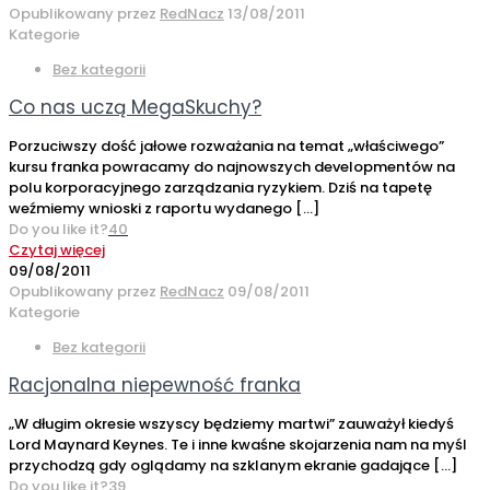
Opublikowany przez
RedNacz
13/08/2011
Kategorie
Bez kategorii
Co nas uczą MegaSkuchy?
Porzuciwszy dość jałowe rozważania na temat „właściwego”
kursu franka powracamy do najnowszych developmentów na
polu korporacyjnego zarządzania ryzykiem. Dziś na tapetę
weźmiemy wnioski z raportu wydanego
[…]
Do you like it?
40
Czytaj więcej
09/08/2011
Opublikowany przez
RedNacz
09/08/2011
Kategorie
Bez kategorii
Racjonalna niepewność franka
„W długim okresie wszyscy będziemy martwi” zauważył kiedyś
Lord Maynard Keynes. Te i inne kwaśne skojarzenia nam na myśl
przychodzą gdy oglądamy na szklanym ekranie gadające
[…]
Do you like it?
39