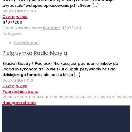
„wypuściła” wstępne opracowanie p.t. „Green
[…]
Do you like it?
100
Czytaj więcej
11/07/2011
Opublikowany przez
RedNacz
11/07/2011
Kategorie
Bez kategorii
Pielgrzymka Radia Maryja
Bracia i Siostry ! Pax, pax ! Nie kasujcie pochopnie linków do
Bloga Ryzykonomia ! To nie skutki upału przywiodły nas do
dzisiejszego tematu, ale nasza Misja
[…]
Do you like it?
19
Czytaj więcej
Poprzednia strona
1
2
3
4
5
6
7
8
9
10
11
12
13
14
15
16
17
18
19
20
21
22
23
24
25
26
27
28
29
30
31
32
33
34
Następna strona