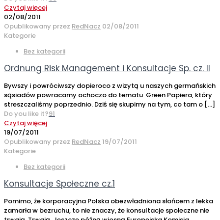
Czytaj więcej
02/08/2011
Opublikowany przez
RedNacz
02/08/2011
Kategorie
Bez kategorii
Ordnung Risk Management i Konsultacje Sp. cz. II
Bywszy i powróciwszy dopieroco z wizytą u naszych germańskich
sąsiadów powracamy ochoczo do tematu Green Papiera, który
streszczaliśmy poprzednio. Dziś się skupimy na tym, co tam o
[…]
Do you like it?
91
Czytaj więcej
19/07/2011
Opublikowany przez
RedNacz
19/07/2011
Kategorie
Bez kategorii
Konsultacje Społeczne cz.1
Pomimo, że korporacyjna Polska obezwładniona słońcem z lekka
zamarła w bezruchu, to nie znaczy, że konsultacje społeczne nie
trwają. Trwają. Jeszcze późną wiosną Europejska Komisja