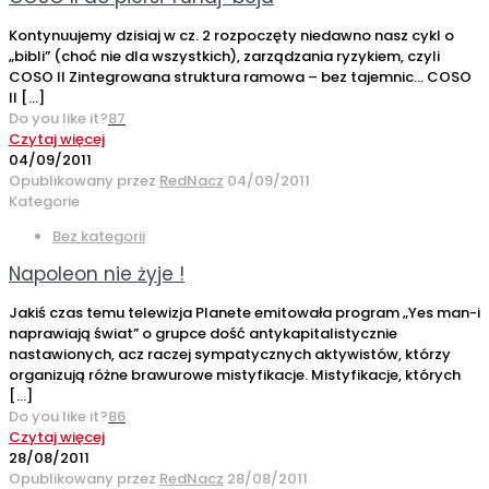
Kontynuujemy dzisiaj w cz. 2 rozpoczęty niedawno nasz cykl o
„bibli” (choć nie dla wszystkich), zarządzania ryzykiem, czyli
COSO II Zintegrowana struktura ramowa – bez tajemnic… COSO
II
[…]
Do you like it?
87
Czytaj więcej
04/09/2011
Opublikowany przez
RedNacz
04/09/2011
Kategorie
Bez kategorii
Napoleon nie żyje !
Jakiś czas temu telewizja Planete emitowała program „Yes man-i
naprawiają świat” o grupce dość antykapitalistycznie
nastawionych, acz raczej sympatycznych aktywistów, którzy
organizują różne brawurowe mistyfikacje. Mistyfikacje, których
[…]
Do you like it?
86
Czytaj więcej
28/08/2011
Opublikowany przez
RedNacz
28/08/2011