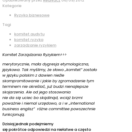
Opublikowany przez
RedNacz
06/09/2012
Kategorie
Ryzyko biznesowe
Tagi
komitet audytu
komitet ryzyka
zarządzanie ryzykiem
Komitet Zarządzania Ryzykiem>>>
merytorycznie, mała dygresja etymologiczna,
językowa. Tak myślimy, że słowo „komitet” zostało
w języku polskim z dawien nieźle
skompromitowanie i jakie by zgromadzenie tym
terminem nie określać, już budzi nienajlepsze
skojarzenia. Ale od jego stosowania
nie da się uciec bo skądinąd, wciąż brzmi
poważnie i niemal urzędowo, a i w „international
business englisz” różne committee powszechnie
funkcjonują.
Dzisiaj jednak podejmiemy
się pokrótce odpowiedzi na niełatwe a często