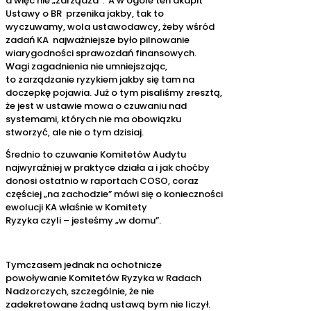
a więc nie „zarządza”. A w ogóle ten akapit
Ustawy o BR przenika jakby, tak to
wyczuwamy, wola ustawodawcy, żeby wśród
zadań KA najważniejsze było pilnowanie
wiarygodności sprawozdań finansowych.
Wagi zagadnienia nie umniejszając,
to zarządzanie ryzykiem jakby się tam na
doczepkę pojawia. Już o tym pisaliśmy zresztą,
że jest w ustawie mowa o czuwaniu nad
systemami, których nie ma obowiązku
stworzyć, ale nie o tym dzisiaj.
Średnio to czuwanie Komitetów Audytu
najwyraźniej w praktyce działa a i jak choćby
donosi ostatnio w raportach COSO, coraz
częściej „na zachodzie” mówi się o konieczności
ewolucji KA właśnie w Komitety
Ryzyka czyli – jesteśmy „w domu”.
Tymczasem jednak na ochotnicze
powoływanie Komitetów Ryzyka w Radach
Nadzorczych, szczególnie, że nie
zadekretowane żadną ustawą bym nie liczył.