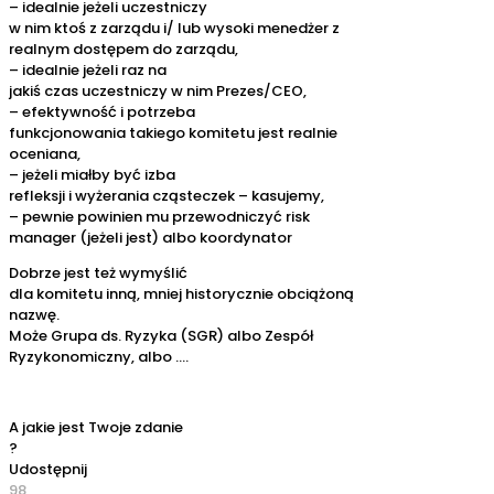
– idealnie jeżeli uczestniczy
w nim ktoś z zarządu i/ lub wysoki menedżer z
realnym dostępem do zarządu,
– idealnie jeżeli raz na
jakiś czas uczestniczy w nim Prezes/CEO,
– efektywność i potrzeba
funkcjonowania takiego komitetu jest realnie
oceniana,
– jeżeli miałby być izba
refleksji i wyżerania cząsteczek – kasujemy,
– pewnie powinien mu przewodniczyć risk
manager (jeżeli jest) albo koordynator
Dobrze jest też wymyślić
dla komitetu inną, mniej historycznie obciążoną
nazwę.
Może Grupa ds. Ryzyka (SGR) albo Zespół
Ryzykonomiczny, albo ….
A jakie jest Twoje zdanie
?
Udostępnij
98