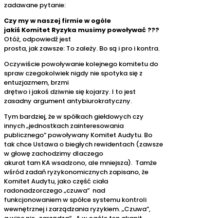
zadawane pytanie:
Czy my w naszej firmie w ogóle
jakiś Komitet Ryzyka musimy powoływać ???
Otóż, odpowiedź jest
prosta, jak zawsze: To zależy. Bo są i pro i kontra.
Oczywiście powoływanie kolejnego komitetu do
spraw czegokolwiek nigdy nie spotyka się z
entuzjazmem, brzmi
drętwo i jakoś dziwnie się kojarzy. I to jest
zasadny argument antybiurokratyczny.
Tym bardziej, że w spółkach giełdowych czy
innych „jednostkach zainteresowania
publicznego” powoływany Komitet Audytu. Bo
tak chce Ustawa o biegłych rewidentach (zawsze
w głowę zachodzimy dlaczego
akurat tam KA wsadzono, ale mniejsza). Tamże
wśród zadań ryzykonomicznych zapisano, że
Komitet Audytu, jako część ciała
radonadzorczego „czuwa” nad
funkcjonowaniem w spółce systemu kontroli
wewnętrznej i zarządzania ryzykiem. „Czuwa”,