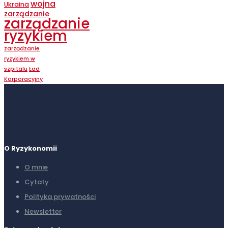
wojna
Ukraina
zarządzanie
zarządzanie
ryzykiem
zarządzanie
ryzykiem w
szpitalu
Ład
Korporacyjny
O Ryzykonomii
O mnie
Cytaty
Polityka prywatności
Newsletter