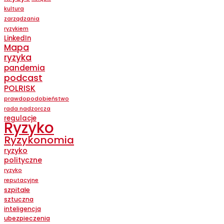
kultura
zarządzania
ryzykiem
LinkedIn
Mapa
ryzyka
pandemia
podcast
POLRISK
prawdopodobieństwo
rada nadzorcza
regulacje
Ryzyko
Ryzykonomia
ryzyko
polityczne
ryzyko
reputacyjne
szpitale
sztuczna
inteligencja
ubezpieczenia