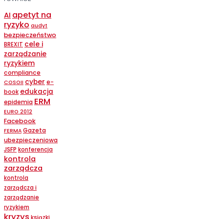
apetyt na
AI
ryzyko
audyt
bezpieczeństwo
cele i
BREXIT
zarządzanie
ryzykiem
compliance
cyber
e-
COSOII
edukacja
book
ERM
epidemia
EURO 2012
Facebook
Gazeta
FERMA
ubezpieczeniowa
JSFP
konferencja
kontrola
zarządcza
kontrola
zarządcza i
zarządzanie
ryzykiem
kryzys
ksiązki