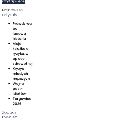
Czytaj więcej
Najnowsze
artykuły
Prawdziwa,
bo
ludowa
historia
Moja
książka o
ryzyku: w
opiece
zdrowotnej
Kryzys
młodych
mężczyzn
Wojna
post-
idiotów
Targowica
2026
Zobacz
również