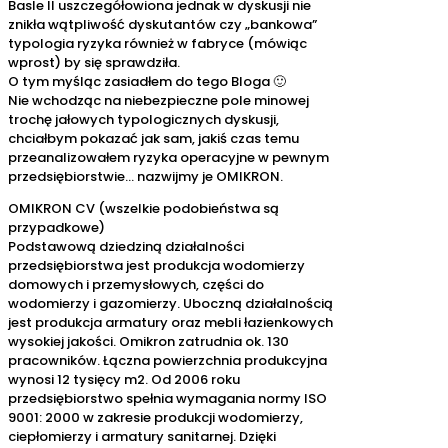
Basle II uszczegółowiona jednak w dyskusji nie
znikła wątpliwość dyskutantów czy „bankowa”
typologia ryzyka również w fabryce (mówiąc
wprost) by się sprawdziła.
O tym myśląc zasiadłem do tego Bloga 🙂
Nie wchodząc na niebezpieczne pole minowej
trochę jałowych typologicznych dyskusji,
chciałbym pokazać jak sam, jakiś czas temu
przeanalizowałem ryzyka operacyjne w pewnym
przedsiębiorstwie… nazwijmy je OMIKRON.
OMIKRON CV (wszelkie podobieństwa są
przypadkowe)
Podstawową dziedziną działalności
przedsiębiorstwa jest produkcja wodomierzy
domowych i przemysłowych, części do
wodomierzy i gazomierzy. Uboczną działalnością
jest produkcja armatury oraz mebli łazienkowych
wysokiej jakości. Omikron zatrudnia ok. 130
pracowników. Łączna powierzchnia produkcyjna
wynosi 12 tysięcy m2. Od 2006 roku
przedsiębiorstwo spełnia wymagania normy ISO
9001: 2000 w zakresie produkcji wodomierzy,
ciepłomierzy i armatury sanitarnej. Dzięki