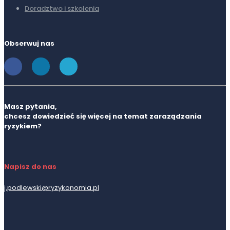
Doradztwo i szkolenia
Obserwuj nas
Masz pytania,
chcesz dowiedzieć się więcej na temat zaraządzania
ryzykiem?
Napisz do nas
j.podlewski@ryzykonomia.pl