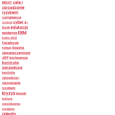
cele i
BREXIT
zarządzanie
ryzykiem
compliance
cyber
e-
COSOII
edukacja
book
ERM
epidemia
EURO 2012
Facebook
Gazeta
FERMA
ubezpieczeniowa
JSFP
konferencja
kontrola
zarządcza
kontrola
zarządcza i
zarządzanie
ryzykiem
kryzys
ksiązki
kultura
zarządzania
ryzykiem
LinkedIn