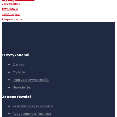
zarządzanie
ryzykiem w
szpitalu
Ład
Korporacyjny
O Ryzykonomii
O mnie
Cytaty
Polityka prywatności
Newsletter
Zobacz również
Ksiegarnia Ryzykonomii
Ryzykonomia Podcast