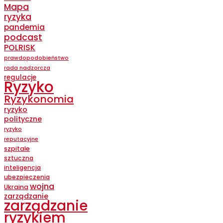
Mapa
ryzyka
pandemia
podcast
POLRISK
prawdopodobieństwo
rada nadzorcza
regulacje
Ryzyko
Ryzykonomia
ryzyko
polityczne
ryzyko
reputacyjne
szpitale
sztuczna
inteligencja
ubezpieczenia
wojna
Ukraina
zarządzanie
zarządzanie
ryzykiem