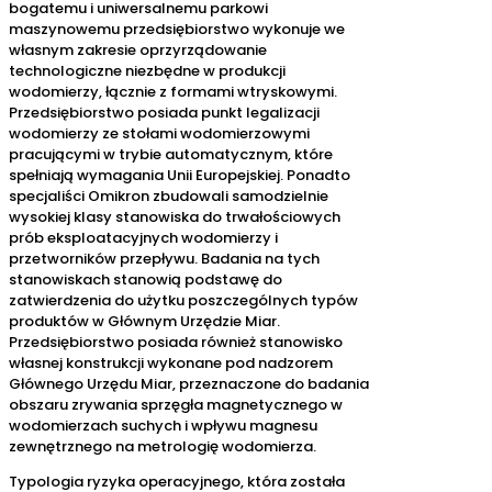
bogatemu i uniwersalnemu parkowi
maszynowemu przedsiębiorstwo wykonuje we
własnym zakresie oprzyrządowanie
technologiczne niezbędne w produkcji
wodomierzy, łącznie z formami wtryskowymi.
Przedsiębiorstwo posiada punkt legalizacji
wodomierzy ze stołami wodomierzowymi
pracującymi w trybie automatycznym, które
spełniają wymagania Unii Europejskiej. Ponadto
specjaliści Omikron zbudowali samodzielnie
wysokiej klasy stanowiska do trwałościowych
prób eksploatacyjnych wodomierzy i
przetworników przepływu. Badania na tych
stanowiskach stanowią podstawę do
zatwierdzenia do użytku poszczególnych typów
produktów w Głównym Urzędzie Miar.
Przedsiębiorstwo posiada również stanowisko
własnej konstrukcji wykonane pod nadzorem
Głównego Urzędu Miar, przeznaczone do badania
obszaru zrywania sprzęgła magnetycznego w
wodomierzach suchych i wpływu magnesu
zewnętrznego na metrologię wodomierza.
Typologia ryzyka operacyjnego, która została