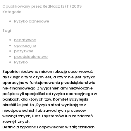
Opublikowany przez
RedNacz
12/11/2009
Kategorie
Ryzyko biznesowe
Tagi
negatywne
operacyjne
pozytwne
przedsiębiorstwo
Ryzyko
Zupełnie niedawno miałem okazję obserwować
dyskusję: o tym czym jest, a czym nie jest ryzyko
operacyjne w funkcjonowaniu przedsiębiorstwia
nie-finansowego. Z wyjasnieniami niezwłocznie
pośpieszyli specjaliści od ryzyka operacyjnego w
bankach, dla których tzw. Komitet Bazylejski
określił że jest to „Ryzyko strat wynikające z
nieodpowiednich lub zawodnych procesów
wewnętrznych, ludzi i systemów lub ze zdarzeń
zewnętrznych.
Definicja zgrabna i odpowiednio w załącznikach