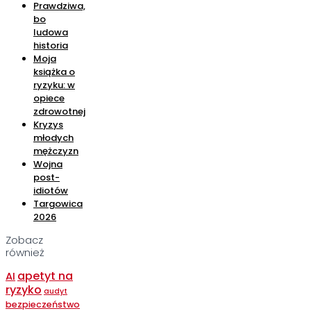
Prawdziwa,
bo
ludowa
historia
Moja
książka o
ryzyku: w
opiece
zdrowotnej
Kryzys
młodych
mężczyzn
Wojna
post-
idiotów
Targowica
2026
Zobacz
również
apetyt na
AI
ryzyko
audyt
bezpieczeństwo