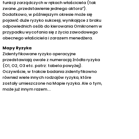
funkcji zarządczych w rękach właściciela (tak
zwane „przedstawienie jednego aktora”).
Dodatkowo, w późniejszym okresie może się
pojawić duże ryzyko sukcesji, wynikające z braku
odpowiednich osób do kierowania Omikronem w
przypadku wycofania się z życia zawodowego
obecnego właściciela i zarazem menedżera.
Mapy Ryzyka
Zidentyfikowane ryzyko operacyjne
przedstawiają owale z numeracją źródła ryzyka
(O1, O2, O3 etc. patrz: tabela powyżej).
Oczywiście, w trakcie badania zidentyfikowno
również wiele innych rodzajów ryzyka, które
zostały umieszczone na Mapie ryzyka. Ale o tym,
może już innym razem….