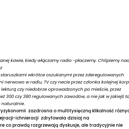
oranej kawie, kiedy włączamy radio -płaczemy. Chlipiemy na
z
staruszkami wkrótce oszukanymi przez zderegulowanych
i nerwowo w radiu, TV czy necie przez członka kolejnej korp
ą lekturą czy niedobrze oprowadzonych po mieście, przez
eż 300 czy 380 regulowanych zawodów, a nie jak w jakiejś t
 naturalnie.
 Ryzykonomii zazdrosna o multitysięczną klikalność różny
jracji-ichnieracji zdryfowała dzisiaj na
re co prawdą rozgrzewają dyskusje, ale tradycyjnie nie