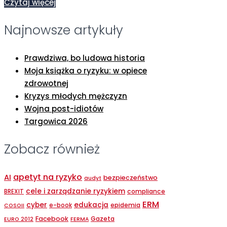
Czytaj więcej
Najnowsze artykuły
Prawdziwa, bo ludowa historia
Moja książka o ryzyku: w opiece
zdrowotnej
Kryzys młodych mężczyzn
Wojna post-idiotów
Targowica 2026
Zobacz również
apetyt na ryzyko
AI
bezpieczeństwo
audyt
cele i zarządzanie ryzykiem
compliance
BREXIT
ERM
cyber
edukacja
epidemia
e-book
COSOII
Facebook
Gazeta
EURO 2012
FERMA