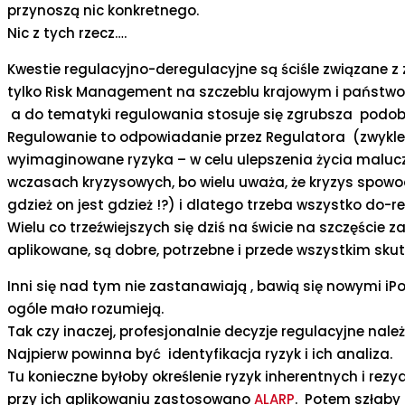
przynoszą nic konkretnego.
Nic z tych rzecz….
Kwestie regulacyjno-deregulacyjne są ściśle związane z
tylko Risk Management na szczeblu krajowym i państwo
a do tematyki regulowania stosuje się zgrubsza podobn
Regulowanie to odpowiadanie przez Regulatora (zwykle 
wyimaginowane ryzyka – w celu ulepszenia życia maluczk
wczasach kryzysowych, bo wielu uważa, że kryzys spo
gdzież on jest gdzież !?) i dlatego trzeba wszystko do-re
Wielu co trzeźwiejszych się dziś na świcie na szczęście z
aplikowane, są dobre, potrzebne i przede wszystkim skut
Inni się nad tym nie zastanawiają , bawią się nowymi iP
ogóle mało rozumieją.
Tak czy inaczej, profesjonalnie decyzje regulacyjne n
Najpierw powinna być identyfikacja ryzyk i ich analiza.
Tu konieczne byłoby określenie ryzyk inherentnych i rezydu
przy ich aplikowaniu zastosowano
ALARP
. Potem szłaby