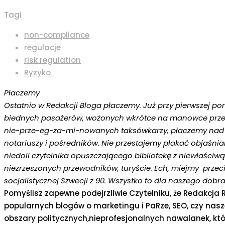
Tagi
non-compliance
regulacje
risk regulation
Ryzyko
Płaczemy
Ostatnio w Redakcji Bloga płaczemy. Już przy pierwszej p
biednych pasażerów, wożonych wkrótce na manowce prze
nie-prze-eg-za-mi-nowanych taksówkarzy, płaczemy nad 
notariuszy i pośredników. Nie przestajemy płakać objaśnian
niedoli czytelnika opuszczającego bibliotekę z niewłaściw
niezrzeszonych przewodników, turyście. Ech, miejmy przeci
socjalistycznej Szwecji z 90. Wszystko to dla naszego dobra
Pomyślisz zapewne podejrzliwie Czytelniku, że Redakcja
popularnych blogów o marketingu i PaRze, SEO, czy nasze
obszary politycznych,nieprofesjonalnych nawalanek, któ