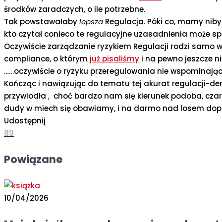
środków zaradczych, o ile potrzebne.
Tak powstawałaby
lepsza
Regulacja. Póki co, mamy nib
kto czytał conieco te regulacyjne uzasadnienia może sp
Oczywiście zarządzanie ryzykiem Regulacji rodzi samo w
compliance, o którym
już pisaliśmy
i na pewno jeszcze n
……oczywiście o ryzyku przeregulowania nie wspominając
Kończąc i nawiązując do tematu tej akurat regulacji-dereg
przywiodła , choć bardzo nam się kierunek podoba, cz
dudy w miech się obawiamy, i na darmo nad losem dopie
Udostępnij
89
Powiązane
10/04/2026