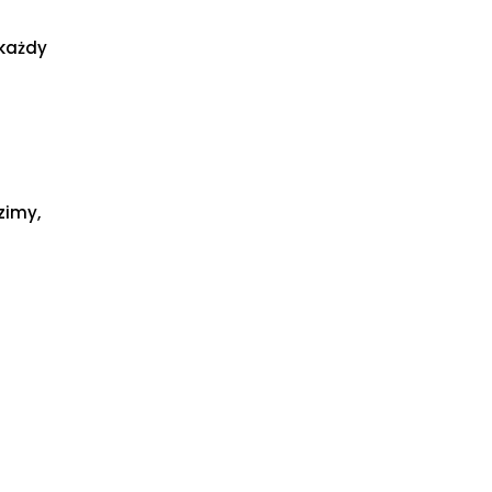
 każdy
zimy,