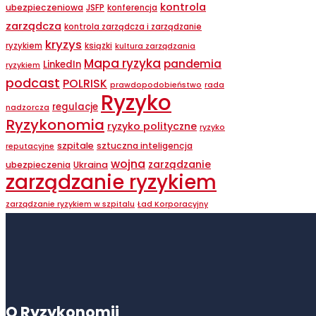
kontrola
ubezpieczeniowa
JSFP
konferencja
zarządcza
kontrola zarządcza i zarządzanie
kryzys
ryzykiem
ksiązki
kultura zarządzania
Mapa ryzyka
pandemia
LinkedIn
ryzykiem
podcast
POLRISK
prawdopodobieństwo
rada
Ryzyko
regulacje
nadzorcza
Ryzykonomia
ryzyko polityczne
ryzyko
szpitale
sztuczna inteligencja
reputacyjne
wojna
zarządzanie
ubezpieczenia
Ukraina
zarządzanie ryzykiem
zarządzanie ryzykiem w szpitalu
Ład Korporacyjny
O Ryzykonomii