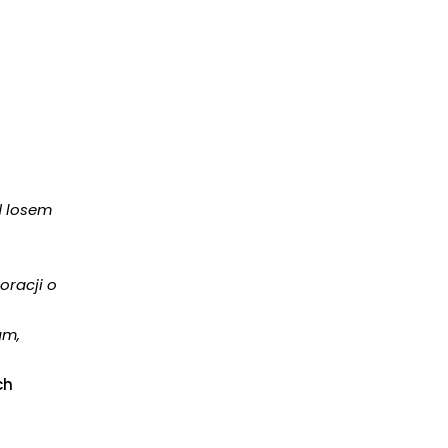
d losem
oracji o
am,
ch