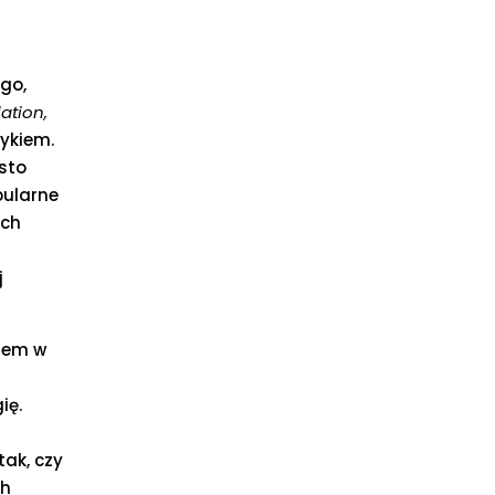
ego,
lation,
ykiem.
sto
pularne
ach
j
kiem w
ię.
tak, czy
ch