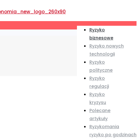
Ryzyko
biznesowe
Ryzyko nowych
technologii
Ryzyko
polityczne
Ryzyko
regulacji
Ryzyko
kryzysu
Polecane
artykuły
Ryzykomania
ryzyko po godzinach