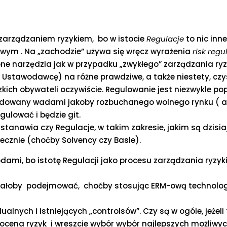
 zarządzaniem ryzykiem, bo w istocie
Regulacje
to nic inn
wym . Na „zachodzie” używa się wręcz wyrażenia
risk regu
e narzędzia jak w przypadku „zwykłego” zarządzania ryz
Ustawodawcę) na różne prawdziwe, a także niestety, czy
ich obywateli oczywiście. Regulowanie jest niezwykle po
wodowany wadami jakoby rozbuchanego wolnego rynku ( 
gulować i będzie git.
astanawia czy Regulacje, w takim zakresie, jakim są dzisia
ecznie (choćby Solvency czy Basle).
odami, bo istotę Regulacji jako procesu zarządzania ryzy
ależałoby podejmować, choćby stosując ERM-ową technolog
alnych i istniejących „controlsów”. Czy są w ogóle, jeżeli 
 ocena ryzyk i wreszcie wybór wybór najlepszych możliwy