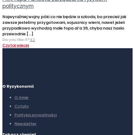
politycznym
Najwyraźniej wojny póki co nie będzie a szkoda, bo przecież jak
zawsze jesteśmy przygotowani, sojusznicy wierni, nawet jeżeli
przypadkowo wychodzą małe fopa al’a 39, chyba nasz hasło
przewodnie
[…]
Do you like it?
42
Czytaj więcej
O Ryzykonomii
O mnie
Cytaty
Polityka prywatności
Newsletter
Zobacz również