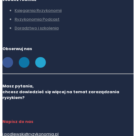
Ksiegarnia Ryzykonomii
Ryzykonomia Podcast
Doradztwo i szkolenia
Obserwuj nas
Masz pytania,
chcesz dowiedzieć się więcej na temat zaraządzania
ryzykiem?
Napisz do nas
j.podlewski@ryzykonomia.pl