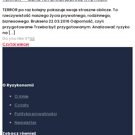
TERROR po raz kolejny pokazuje swoje straszne oblicze. To
rzeczywistość naszego życia prywatnego, rodzinnego,
biznesowego. Bruksela 22.03.2016 Odporność, czyli
przygotowanie Trzeba być przygotowanym. Analizować ryzyko
na
[…]
Do you like it?
66
Czytaj więcej
O Ryzykonomii
O mnie
Cytaty
Polityka prywatności
Newsletter
Zobacz również