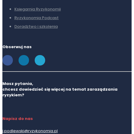
Ksiegarnia Ryzykonomii
Ryzykonomia Podcast
Doradztwo i szkolenia
Obserwuj nas
Masz pytania,
chcesz dowiedzieć się więcej na temat zaraządzania
ryzykiem?
Napisz do nas
j.podlewski@ryzykonomia.pl