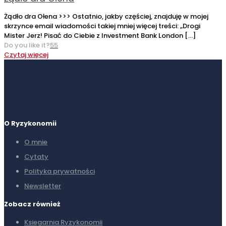
Żądło dra Ołena >>> Ostatnio, jakby częściej, znajduję w mojej
skrzynce email wiadomości takiej mniej więcej treści: „Drogi
Mister Jerz! Pisać do Ciebie z Investment Bank London
[…]
Do you like it?
55
Czytaj więcej
O Ryzykonomii
O mnie
Cytaty
Polityka prywatności
Newsletter
Zobacz również
Ksiegarnia Ryzykonomii