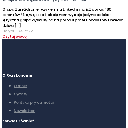
Grupa Zarządzanie ryzykiem na LinkedIn ma już ponad 180
członków ! Największa i jak się nam wydaje jedyna polsko-
języczna grupa dyskusyjna na portalu profesjonalistów LinkedIn
działa
[…]
Do you like it?
72
Czytaj więcej
O Ryzykonomii
O mnie
Cytaty
Polityka prywatności
Newsletter
Zobacz również