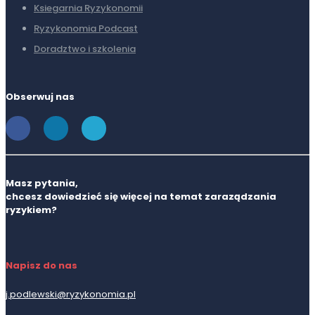
Ksiegarnia Ryzykonomii
Ryzykonomia Podcast
Doradztwo i szkolenia
Obserwuj nas
Masz pytania,
chcesz dowiedzieć się więcej na temat zaraządzania
ryzykiem?
Napisz do nas
j.podlewski@ryzykonomia.pl