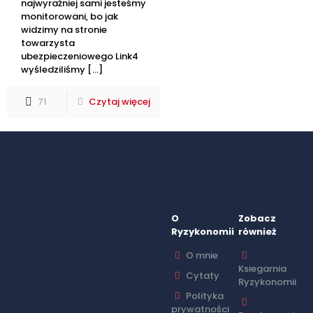
najwyraźniej sami jesteśmy
monitorowani, bo jak
widzimy na stronie
towarzysta
ubezpieczeniowego Link4
wyśledziliśmy
[…]
71
Czytaj więcej
O
Zobacz
Ryzykonomii
również
O mnie
Ksiegarnia
Cytaty
Ryzykonomii
Polityka
prywatności