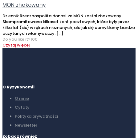
MON zhakowany
Dziennik Rzeczpospolita donosi że MON został zhakowany.
Skompromitowano kilkaset kont pocztowych, które były przez
kilka lat (sic) w rękach nieznanych, ale jak się domyślamy bardzo
oczytanych włamywaczy.
[…]
Do you like it?
100
Czytaj więcej
O Ryzykonomii
O mnie
Cytaty
Polityka prywatności
Newsletter
Zobacz również