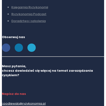
Ksiegarnia Ryzykonomii
Ryzykonomia Podcast
Doradztwo i szkolenia
Obserwuj nas
Masz pytania,
chcesz dowiedzieć się więcej na temat zaraządzania
ryzykiem?
Napisz do nas
j.podlewski@ryzykonomia.pl