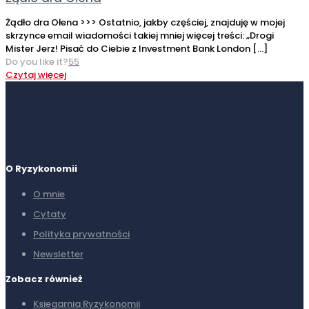
Żądło dra Ołena >>> Ostatnio, jakby częściej, znajduję w mojej
skrzynce email wiadomości takiej mniej więcej treści: „Drogi
Mister Jerz! Pisać do Ciebie z Investment Bank London
[…]
Do you like it?
55
Czytaj więcej
O Ryzykonomii
O mnie
Cytaty
Polityka prywatności
Newsletter
Zobacz również
Ksiegarnia Ryzykonomii