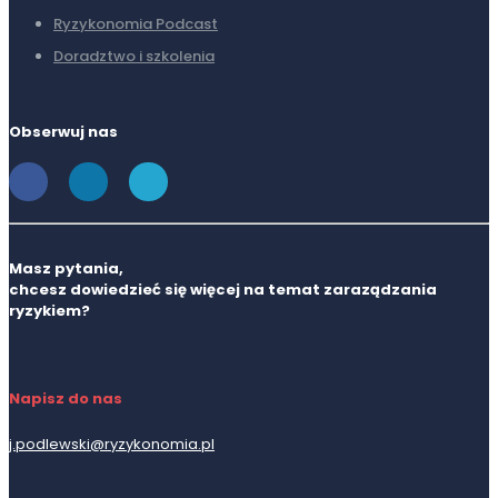
Ryzykonomia Podcast
Doradztwo i szkolenia
Obserwuj nas
Masz pytania,
chcesz dowiedzieć się więcej na temat zaraządzania
ryzykiem?
Napisz do nas
j.podlewski@ryzykonomia.pl