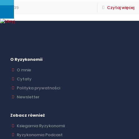
39
Czytaj więcej
O Ryzykonomii
O mnie
Cytaty
Polityka prywatności
Newsletter
Zobacz również
Ksiegarnia Ryzykonomii
Ryzykonomia Podcast