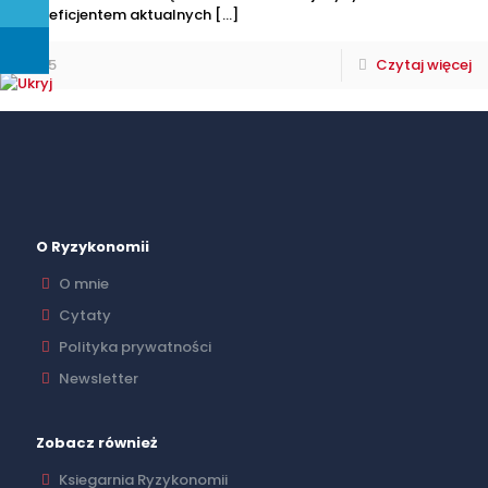
beneficjentem aktualnych
[…]
5
Czytaj więcej
O Ryzykonomii
O mnie
Cytaty
Polityka prywatności
Newsletter
Zobacz również
Ksiegarnia Ryzykonomii