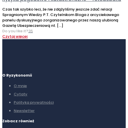
Czas tak szybko leci, że nie zdążyliśmy jeszcze zdać relacji
Spragnionym Wiedzy P.T. Czytelnikom Bloga z arcyciekawego
panelu dyskusyjnego zorganizowanego przez naszą ulubioną
Gazetę Ubezpieczeniową nt.
[…]
Do you like it?
35
Czytaj więcej
O Ryzykonomii
O mnie
Cytaty
Polityka prywatności
Newsletter
Zobacz również