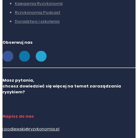
Ksiegarnia Ryzykonomii
Ryzykonomia Podcast
Doradztwo i szkolenia
Obserwuj nas
Masz pytania,
chcesz dowiedzieć się więcej na temat zaraządzania
ryzykiem?
Napisz do nas
j.podlewski@ryzykonomia.pl