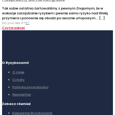
Tak sobie ostatnio żartowaliśmy z pewnym Znajomym, że w
wakacje zarządzanie ryzykiem i pewnie samo ryzyko nad Wisłą
przymiera i ponownie się obudzi po sezonie urlopowym….
[…]
Do you like it?
57
Czytaj więcej
O Ryzykonomii
O mnie
Cytaty
Polityka prywatności
Newsletter
Zobacz również
Ksiegarnia Ryzykonomii