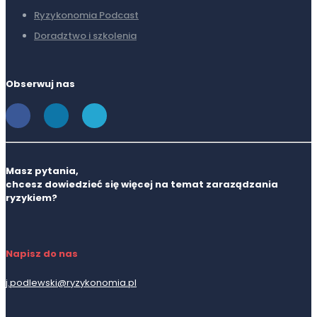
Ryzykonomia Podcast
Doradztwo i szkolenia
Obserwuj nas
Masz pytania,
chcesz dowiedzieć się więcej na temat zaraządzania
ryzykiem?
Napisz do nas
j.podlewski@ryzykonomia.pl