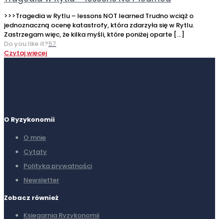
>>>Tragedia w Rytlu – lessons NOT learned Trudno wciąż o
jednoznaczną ocenę katastrofy, która zdarzyła się w Rytlu.
Zastrzegam więc, że kilka myśli, które poniżej oparte
[…]
Do you like it?
57
Czytaj więcej
O Ryzykonomii
O mnie
Cytaty
Polityka prywatności
Newsletter
Zobacz również
Ksiegarnia Ryzykonomii