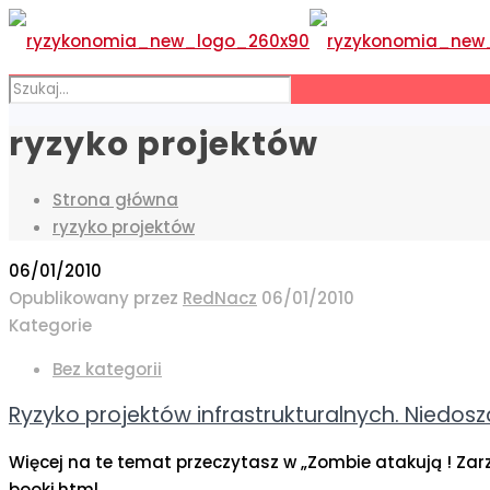
ryzyko projektów
Strona główna
ryzyko projektów
06/01/2010
Opublikowany przez
RedNacz
06/01/2010
Kategorie
Bez kategorii
Ryzyko projektów infrastrukturalnych. Niedo
Więcej na te temat przeczytasz w „Zombie atakują ! Za
booki.html