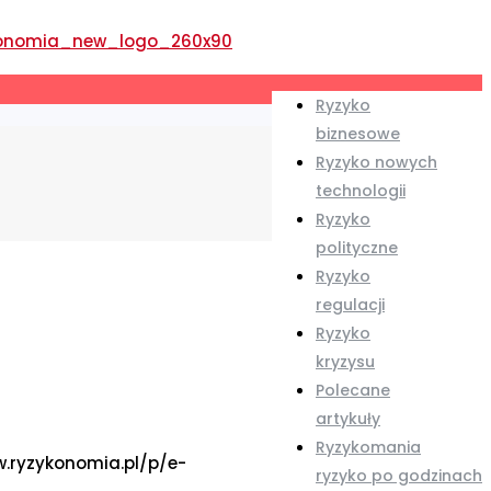
Ryzyko
biznesowe
Ryzyko nowych
technologii
Ryzyko
polityczne
Ryzyko
regulacji
Ryzyko
kryzysu
Polecane
artykuły
Ryzykomania
w.ryzykonomia.pl/p/e-
ryzyko po godzinach