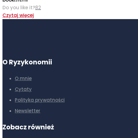
Do you like it?
82
Czytaj więcej
O Ryzykonomii
O mnie
Cytaty
Polityka prywatności
Newsletter
Zobacz również