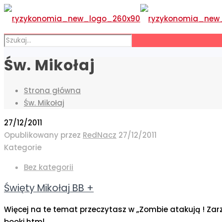
Św. Mikołaj
Strona główna
Św. Mikołaj
27/12/2011
Opublikowany przez
RedNacz
27/12/2011
Kategorie
Bez kategorii
Święty Mikołaj BB +
Więcej na te temat przeczytasz w „Zombie atakują ! Za
booki.html