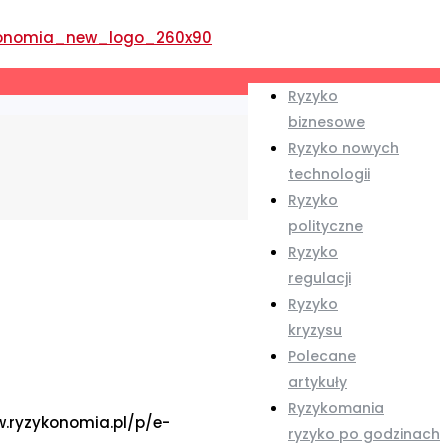
Ryzyko
biznesowe
Ryzyko nowych
technologii
Ryzyko
polityczne
Ryzyko
regulacji
Ryzyko
kryzysu
Polecane
artykuły
Ryzykomania
w.ryzykonomia.pl/p/e-
ryzyko po godzinach