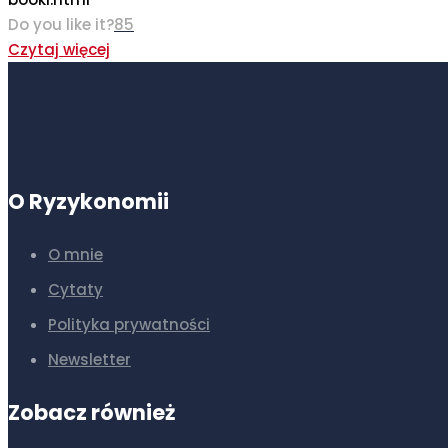
Do you like it?
85
Czytaj więcej
O Ryzykonomii
O mnie
Cytaty
Polityka prywatności
Newsletter
Zobacz również