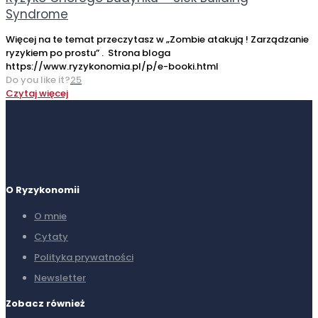
Syndrome
Więcej na te temat przeczytasz w „Zombie atakują ! Zarządzanie
ryzykiem po prostu” . Strona bloga
https://www.ryzykonomia.pl/p/e-booki.html
Do you like it?
25
Czytaj więcej
O Ryzykonomii
O mnie
Cytaty
Polityka prywatności
Newsletter
Zobacz również