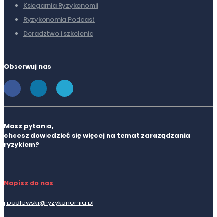
Ksiegarnia Ryzykonomii
Ryzykonomia Podcast
Doradztwo i szkolenia
Obserwuj nas
Masz pytania,
chcesz dowiedzieć się więcej na temat zaraządzania
ryzykiem?
Napisz do nas
j.podlewski@ryzykonomia.pl