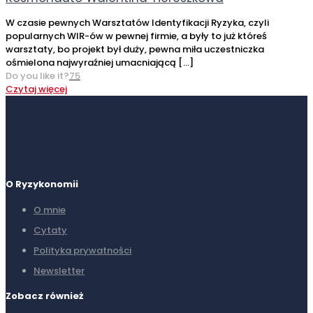
W czasie pewnych Warsztatów Identyfikacji Ryzyka, czyli
popularnych WIR-ów w pewnej firmie, a były to już któreś
warsztaty, bo projekt był duży, pewna miła uczestniczka
ośmielona najwyraźniej umacniającą
[…]
Do you like it?
75
Czytaj więcej
O Ryzykonomii
O mnie
Cytaty
Polityka prywatności
Newsletter
Zobacz również