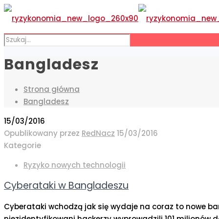
Bangladesz
Strona główna
Bangladesz
15/03/2016
Opublikowany przez
RedNacz
15/03/2016
Kategorie
Ryzyko nowych technologii
Cyberataki w Bangladeszu
Cyberataki wchodzą jak się wydaje na coraz to nowe ba
niezidentyfikowani hackerzy wyprowadzili 101 milionów d