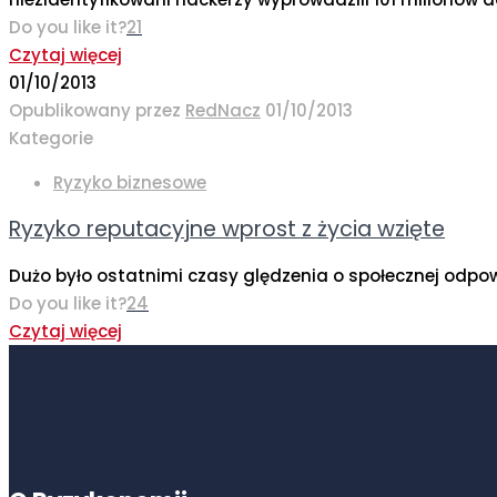
Do you like it?
21
Czytaj więcej
01/10/2013
Opublikowany przez
RedNacz
01/10/2013
Kategorie
Ryzyko biznesowe
Ryzyko reputacyjne wprost z życia wzięte
Dużo było ostatnimi czasy ględzenia o społecznej odpowi
Do you like it?
24
Czytaj więcej