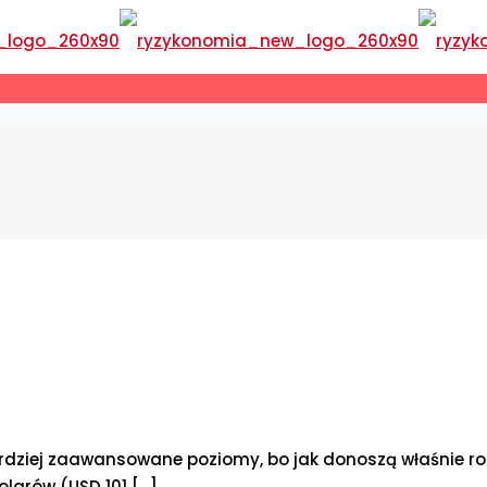
rdziej zaawansowane poziomy, bo jak donoszą właśnie roz
olarów (USD 101
[…]