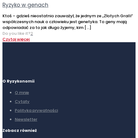
Ryzyko w genach
Ktoś – gdzieś nieostatnio zauważył, że jednym ze „Złotych Gralli”
współczesnych nauk o człowieku jest genetyka. To geny mają
odpowiadać za to jak długo żyjemy, kim
[…]
Do you like it?
2
Czytaj więcej
O Ryzykonomii
O mnie
Cytaty
Polityka prywatności
Newsletter
Zobacz również