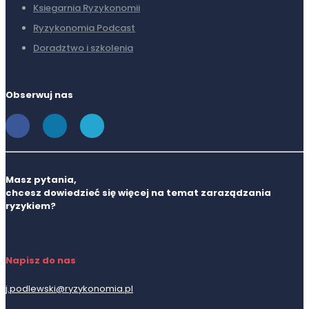
Ksiegarnia Ryzykonomii
Ryzykonomia Podcast
Doradztwo i szkolenia
Obserwuj nas
Masz pytania,
chcesz dowiedzieć się więcej na temat zaraządzania
ryzykiem?
Napisz do nas
j.podlewski@ryzykonomia.pl