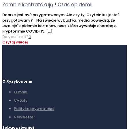
Zombie kontratakują ! Czas epidemii.
Dobrze jest być przygotowanym. Ale czy ty, Czytelniku jesteś
przygotowany? Na świecie wybuchła, media powiedzą, że
„szaleje” epidemia kortonawirusa, która wywołuje chorobę o
kryptonimie COVID-19.
[…]
Do you like it?
0
Czytaj więcej
O Ryzykonomii
O mnie
Cytaty
Polityka prywatności
Newsletter
Zobacz również