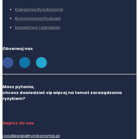
Ksiegarnia Ryzykonomii
Ryzykonomia Podcast
Doradztwo i szkolenia
Obserwuj nas
Masz pytania,
chcesz dowiedzieć się więcej na temat zaraządzania
ryzykiem?
Napisz do nas
j.podlewski@ryzykonomia.pl