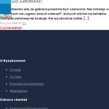
Biała czy czerwona?
Każde dziecko wie, że gaśnica powinna być czerwona. Nie mówiąc o
ekspertach od „ognia i innych zdarzeń”, których wśród czytelników
Ubezpieczeniowej nie brakuje. Ale wyobraźcie sobie,
[…]
Do you like it?
22
Czytaj więcej
O Ryzykonomii
O mnie
Cytaty
Polityka prywatności
Newsletter
Zobacz również
Ksiegarnia Ryzykonomii