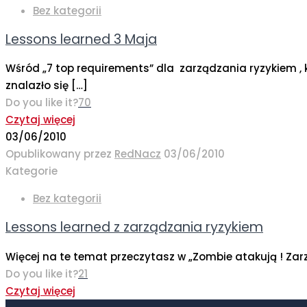
Bez kategorii
Lessons learned 3 Maja
Wśród „7 top requirements” dla zarządzania ryzykiem , 
znalazło się
[…]
Do you like it?
70
Czytaj więcej
03/06/2010
Opublikowany przez
RedNacz
03/06/2010
Kategorie
Bez kategorii
Lessons learned z zarządzania ryzykiem
Więcej na te temat przeczytasz w „Zombie atakują ! Za
Do you like it?
21
Czytaj więcej