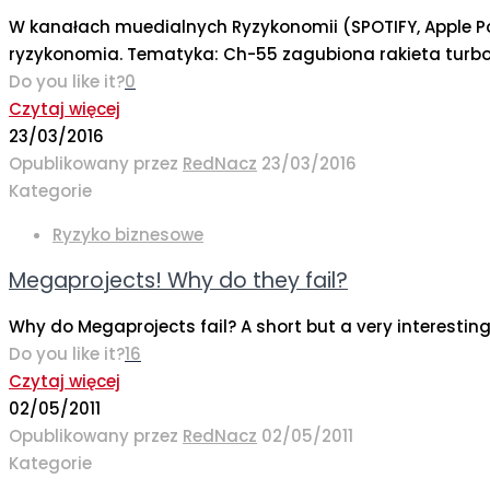
W kanałach muedialnych Ryzykonomii (SPOTIFY, Apple Pod
ryzykonomia. Tematyka: Ch-55 zagubiona rakieta turbo,
Do you like it?
0
Czytaj więcej
23/03/2016
Opublikowany przez
RedNacz
23/03/2016
Kategorie
Ryzyko biznesowe
Megaprojects! Why do they fail?
Why do Megaprojects fail? A short but a very interesting 
Do you like it?
16
Czytaj więcej
02/05/2011
Opublikowany przez
RedNacz
02/05/2011
Kategorie