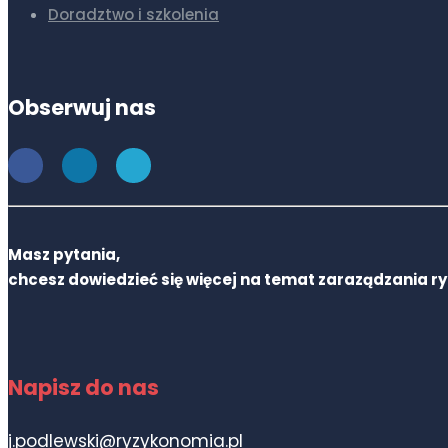
Doradztwo i szkolenia
Obserwuj nas
Masz pytania,
chcesz dowiedzieć się więcej na temat zaraządzania r
Napisz do nas
j.podlewski@ryzykonomia.pl