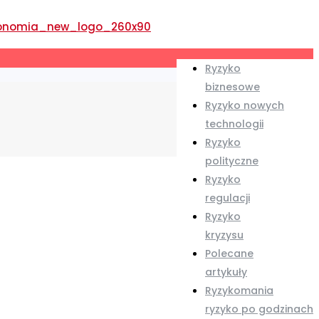
Ryzyko
biznesowe
Ryzyko nowych
technologii
Ryzyko
polityczne
Ryzyko
regulacji
Ryzyko
kryzysu
Polecane
artykuły
Ryzykomania
ryzyko po godzinach