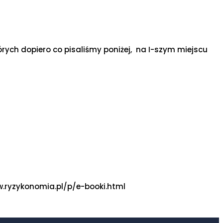
rych dopiero co pisaliśmy poniżej, na I-szym miejscu
w.ryzykonomia.pl/p/e-booki.html