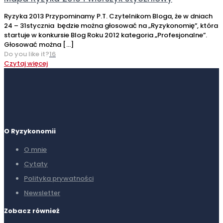
Ryzyka 2013 Przypominamy P.T. Czytelnikom Bloga, że w dniach
24 – 31stycznia będzie można głosować na „Ryzykonomię”, która
startuje w konkursie Blog Roku 2012 kategoria „Profesjonalne”.
Głosować można
[…]
Do you like it?
16
Czytaj więcej
O Ryzykonomii
O mnie
Cytaty
Polityka prywatności
Newsletter
Zobacz również