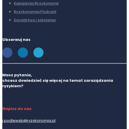
Ksiegarnia Ryzykonomii
Ryzykonomia Podcast
Doradztwo i szkolenia
Obserwuj nas
Masz pytania,
chcesz dowiedzieć się więcej na temat zaraządzania
ryzykiem?
Napisz do nas
j.podlewski@ryzykonomia.pl