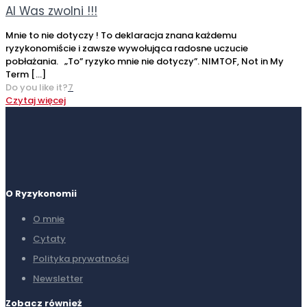
AI Was zwolni !!!
Mnie to nie dotyczy ! To deklaracja znana każdemu
ryzykonomiście i zawsze wywołująca radosne uczucie
pobłażania. „To” ryzyko mnie nie dotyczy”. NIMTOF, Not in My
Term
[…]
Do you like it?
7
Czytaj więcej
O Ryzykonomii
O mnie
Cytaty
Polityka prywatności
Newsletter
Zobacz również