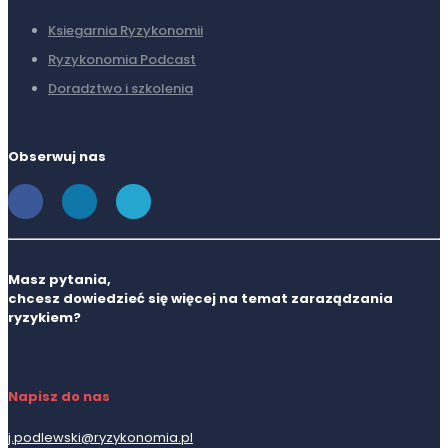
Ksiegarnia Ryzykonomii
Ryzykonomia Podcast
Doradztwo i szkolenia
Obserwuj nas
Masz pytania,
chcesz dowiedzieć się więcej na temat zaraządzania
ryzykiem?
Napisz do nas
j.podlewski@ryzykonomia.pl