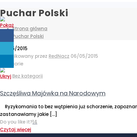
Puchar Polski
Strona główna
Puchar Polski
06/05/2015
Opublikowany przez
RedNacz
06/05/2015
Kategorie
Bez kategorii
Szczęśliwa Majówka na Narodowym
Ryzykomania to bez wątpienia już schorzenie, zapoznana
zastanawiamy jakie
[…]
Do you like it?
14
Czytaj więcej