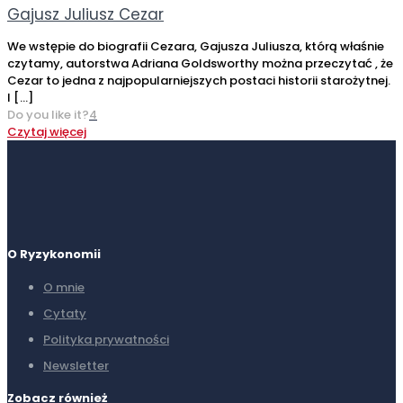
Gajusz Juliusz Cezar
We wstępie do biografii Cezara, Gajusza Juliusza, którą właśnie
czytamy, autorstwa Adriana Goldsworthy można przeczytać , że
Cezar to jedna z najpopularniejszych postaci historii starożytnej.
I
[…]
Do you like it?
4
Czytaj więcej
O Ryzykonomii
O mnie
Cytaty
Polityka prywatności
Newsletter
Zobacz również