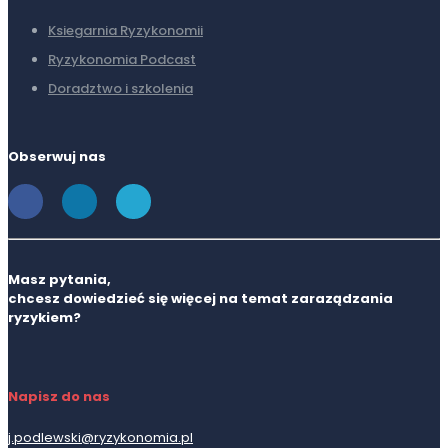
Ksiegarnia Ryzykonomii
Ryzykonomia Podcast
Doradztwo i szkolenia
Obserwuj nas
Masz pytania,
chcesz dowiedzieć się więcej na temat zaraządzania
ryzykiem?
Napisz do nas
j.podlewski@ryzykonomia.pl