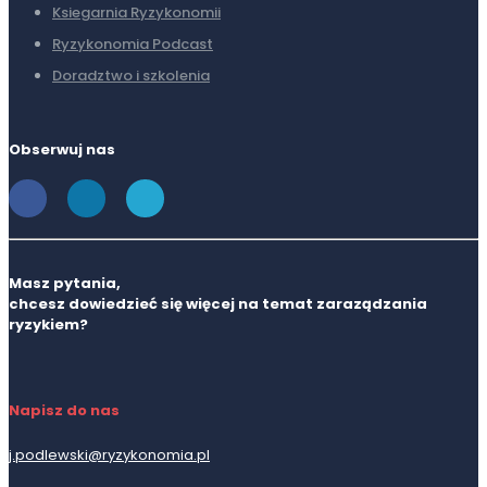
Ksiegarnia Ryzykonomii
Ryzykonomia Podcast
Doradztwo i szkolenia
Obserwuj nas
Masz pytania,
chcesz dowiedzieć się więcej na temat zaraządzania
ryzykiem?
Napisz do nas
j.podlewski@ryzykonomia.pl