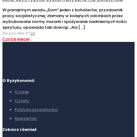
W pamiętnym serialu „Dom” jeden z bohaterów, przodownik
pracy socjalistycznej złamany w kolejnych odcinkach przez
wyśrubowane normy murarki i spożywanie nadmiernych ilości
spirytusu, opowiada taki dowcip: „Na
[…]
Do you like it?
26
Czytaj więcej
O Ryzykonomii
O mnie
Cytaty
Polityka prywatności
Newsletter
Zobacz również