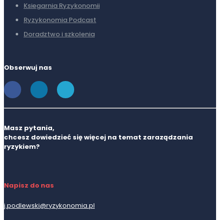
Ksiegarnia Ryzykonomii
Ryzykonomia Podcast
Doradztwo i szkolenia
Obserwuj nas
Masz pytania,
chcesz dowiedzieć się więcej na temat zaraządzania
ryzykiem?
Napisz do nas
j.podlewski@ryzykonomia.pl