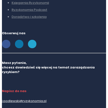
Ksiegarnia Ryzykonomii
Ryzykonomia Podcast
Doradztwo i szkolenia
Obserwuj nas
Masz pytania,
chcesz dowiedzieć się więcej na temat zaraządzania
ryzykiem?
Napisz do nas
j.podlewski@ryzykonomia.pl