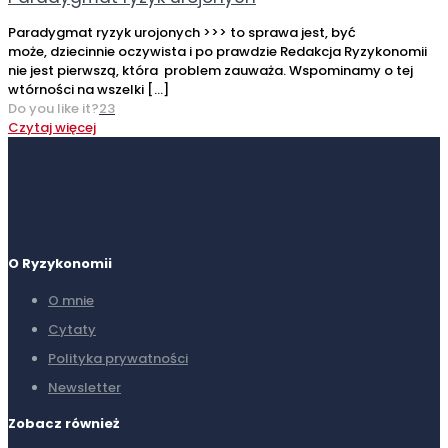
Paradygmat ryzyk urojonych >>> to sprawa jest, być
może, dziecinnie oczywista i po prawdzie Redakcja Ryzykonomii
nie jest pierwszą, która problem zauważa. Wspominamy o tej
wtórności na wszelki
[…]
Do you like it?
23
Czytaj więcej
O Ryzykonomii
O mnie
Cytaty
Polityka prywatności
Newsletter
Zobacz również