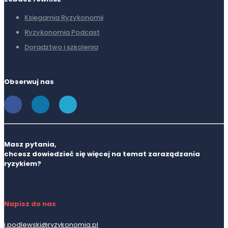
Ksiegarnia Ryzykonomii
Ryzykonomia Podcast
Doradztwo i szkolenia
Obserwuj nas
Masz pytania,
chcesz dowiedzieć się więcej na temat zaraządzania
ryzykiem?
Napisz do nas
j.podlewski@ryzykonomia.pl