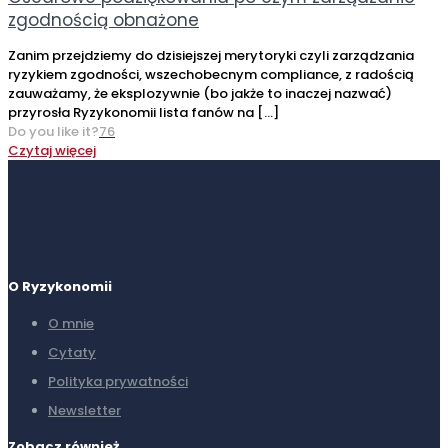
zgodnością obnażone
Zanim przejdziemy do dzisiejszej merytoryki czyli zarządzania
ryzykiem zgodności, wszechobecnym compliance, z radością
zauważamy, że eksplozywnie (bo jakże to inaczej nazwać)
przyrosła Ryzykonomii lista fanów na
[…]
Do you like it?
76
Czytaj więcej
O Ryzykonomii
O mnie
Cytaty
Polityka prywatności
Newsletter
Zobacz również