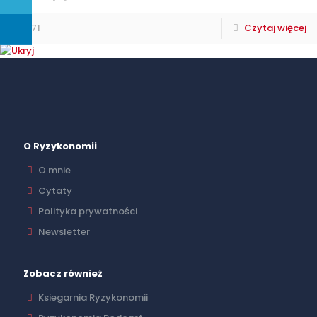
71
Czytaj więcej
O Ryzykonomii
O mnie
Cytaty
Polityka prywatności
Newsletter
Zobacz również
Ksiegarnia Ryzykonomii