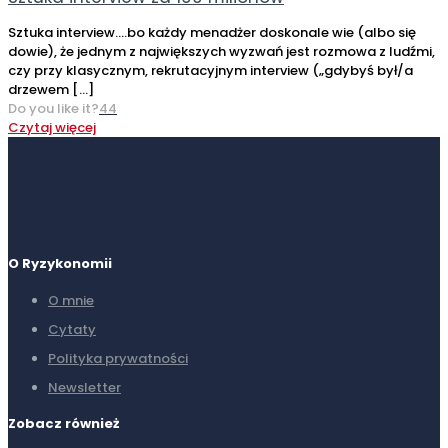
Sztuka interview….bo każdy menadżer doskonale wie (albo się
dowie), że jednym z największych wyzwań jest rozmowa z ludźmi,
czy przy klasycznym, rekrutacyjnym interview („gdybyś był/a
drzewem
[…]
Do you like it?
44
Czytaj więcej
O Ryzykonomii
O mnie
Cytaty
Polityka prywatności
Newsletter
Zobacz również