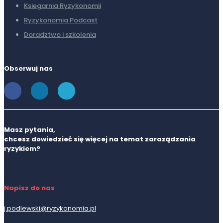
Ksiegarnia Ryzykonomii
Ryzykonomia Podcast
Doradztwo i szkolenia
Obserwuj nas
Masz pytania,
chcesz dowiedzieć się więcej na temat zaraządzania
ryzykiem?
Napisz do nas
j.podlewski@ryzykonomia.pl