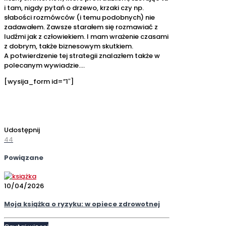
i tam, nigdy pytań o drzewo, krzaki czy np.
słabości rozmówców (i temu podobnych) nie
zadawałem. Zawsze starałem się rozmawiać z
ludźmi jak z człowiekiem. I mam wrażenie czasami
z dobrym, także biznesowym skutkiem.
A potwierdzenie tej strategii znalazłem także w
polecanym wywiadzie….
[wysija_form id=”1″]
Udostępnij
44
Powiązane
10/04/2026
Moja książka o ryzyku: w opiece zdrowotnej