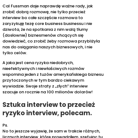
Cal Fussman daje naprawdę ważne rady, jak
zrobić dobrą rozmowę, nie tylko przecież
interview bo całe szczęście rozmowa to
zaryzykuję tezę core business businessu i nie
dziwota, że na spotkania z nim walą tłumy
(dosłownie) biznesmenów chcących się
dowiedzieć, co zrobić żeby rozmowa przybliżyła
nas do osiągania naszych biznesowych, i nie
tylko celów.
A jaka jest cena ryzyka niedobrych,
nieefektywnych i niewłaściwych rozmów
wspomina jeden z tuzów amerykańskiego biznesu
przytoczonych w tym bardzo ciekawym
wywiadzie. Swoje straty z „złych” interview
szacuje on rocznie na 100 milionów dolarów!
Sztuka interview to przecież
ryzyko interview, polecam.
Ps.
No to jeszcze wyjawię, że sam w trakcie różnych,
licznych interview, które prowadziłem, szefując tu