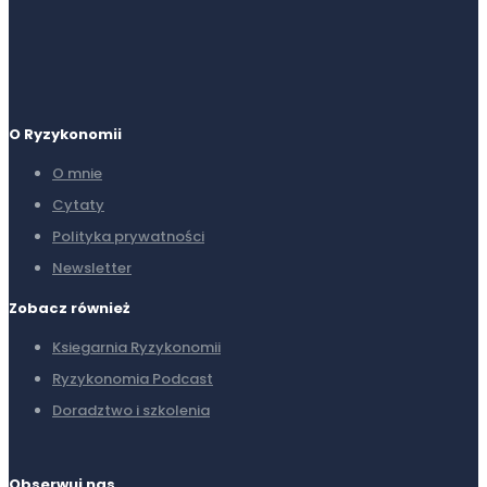
O Ryzykonomii
O mnie
Cytaty
Polityka prywatności
Newsletter
Zobacz również
Ksiegarnia Ryzykonomii
Ryzykonomia Podcast
Doradztwo i szkolenia
Obserwuj nas