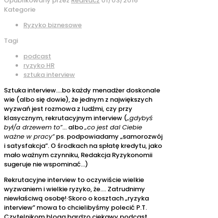
Opublikowany przez
RedNacz
01/03/2016
Kategorie
Ryzyko biznesowe
Tagi
podcast
ryzyko HR
sztuka interview
Sztuka interview….bo każdy menadżer doskonale
wie (albo się dowie), że jednym z największych
wyzwań jest rozmowa z ludźmi, czy przy
klasycznym, rekrutacyjnym interview (
„gdybyś
był/a drzewem to”
… albo
„co jest dal Ciebie
ważne w pracy”
ps. podpowiadamy „samorozwój
i satysfakcja”. O środkach na spłatę kredytu, jako
mało ważnym czynniku, Redakcja Ryzykonomii
sugeruje nie wspominać…)
Rekrutacyjne interview to oczywiście wielkie
wyzwaniem i wielkie ryzyko, że…. Zatrudnimy
niewłaściwą osobę!·Skoro o kosztach „ryzyka
interview” mowa to chcielibyśmy polecić P.T.
Czytelnikom bloga bardzo ciekawy podcast