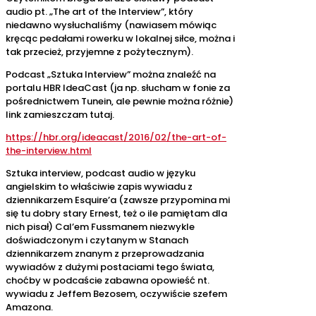
audio pt. „The art of the Interview”, który
niedawno wysłuchaliśmy (nawiasem mówiąc
kręcąc pedałami rowerku w lokalnej siłce, można i
tak przecież, przyjemne z pożytecznym).
Podcast „Sztuka Interview” można znaleźć na
portalu HBR IdeaCast (ja np. słucham w fonie za
pośrednictwem Tunein, ale pewnie można różnie)
link zamieszczam tutaj.
https://hbr.org/ideacast/2016/02/the-art-of-
the-interview.html
Sztuka interview, podcast audio w języku
angielskim to właściwie zapis wywiadu z
dziennikarzem Esquire’a (zawsze przypomina mi
się tu dobry stary Ernest, też o ile pamiętam dla
nich pisał) Cal’em Fussmanem niezwykle
doświadczonym i czytanym w Stanach
dziennikarzem znanym z przeprowadzania
wywiadów z dużymi postaciami tego świata,
choćby w podcaście zabawna opowieść nt.
wywiadu z Jeffem Bezosem, oczywiście szefem
Amazona.