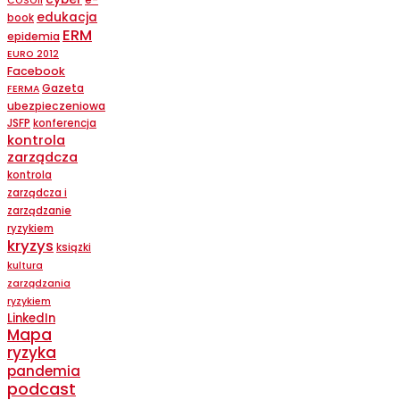
COSOII
edukacja
book
ERM
epidemia
EURO 2012
Facebook
Gazeta
FERMA
ubezpieczeniowa
JSFP
konferencja
kontrola
zarządcza
kontrola
zarządcza i
zarządzanie
ryzykiem
kryzys
ksiązki
kultura
zarządzania
ryzykiem
LinkedIn
Mapa
ryzyka
pandemia
podcast