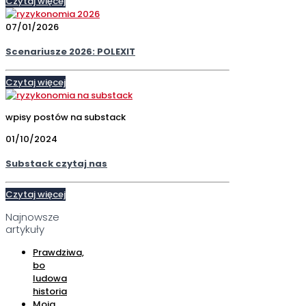
Czytaj więcej
07/01/2026
Scenariusze 2026: POLEXIT
Czytaj więcej
wpisy postów na substack
01/10/2024
Substack czytaj nas
Czytaj więcej
Najnowsze
artykuły
Prawdziwa,
bo
ludowa
historia
Moja