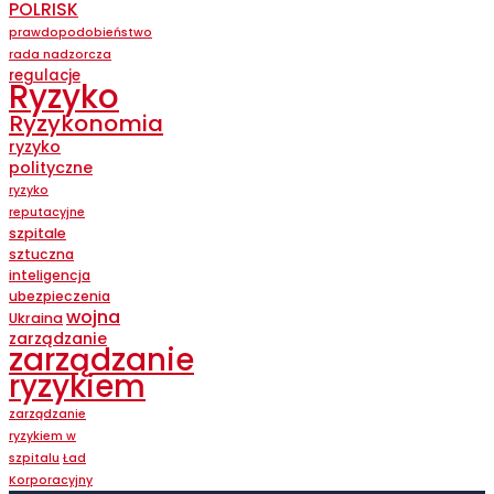
POLRISK
prawdopodobieństwo
rada nadzorcza
regulacje
Ryzyko
Ryzykonomia
ryzyko
polityczne
ryzyko
reputacyjne
szpitale
sztuczna
inteligencja
ubezpieczenia
wojna
Ukraina
zarządzanie
zarządzanie
ryzykiem
zarządzanie
ryzykiem w
szpitalu
Ład
Korporacyjny