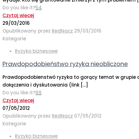
Do you like it?
54
Czytaj więcej
29/03/2016
Opublikowany przez
RedNacz
29/03/2016
Kategorie
Ryzyko biznesowe
Prawdopodobieństwo ryzyka nieobliczone
Prawdopodobienstwó ryzyka to gorący temat w grupie dy
dołączenia i dyskutowania (link
[…]
Do you like it?
99
Czytaj więcej
07/05/2012
Opublikowany przez
RedNacz
07/05/2012
Kategorie
Ryzyko biznesowe