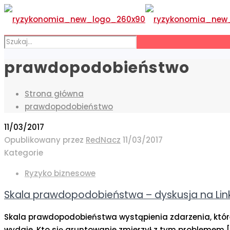
prawdopodobieństwo
Strona główna
prawdopodobieństwo
11/03/2017
Opublikowany przez
RedNacz
11/03/2017
Kategorie
Ryzyko biznesowe
Skala prawdopodobieństwa – dyskusja na Lin
Skala prawdopodobieństwa wystąpienia zdarzenia, które 
wydaje. Kto się gruntowanie zmierzył z tym problemem
[