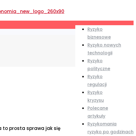
Ryzyko
biznesowe
Ryzyko nowych
technologii
Ryzyko
polityczne
Ryzyko
regulacji
Ryzyko
kryzysu
Polecane
artykuły
Ryzykomania
 to prosta sprawa jak się
ryzyko po godzinach