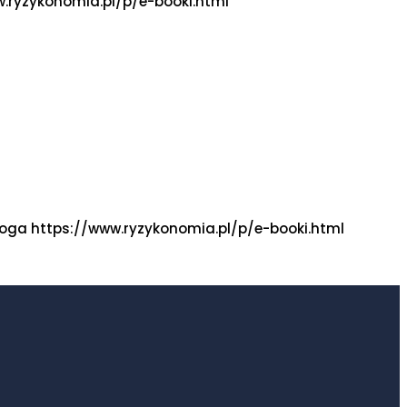
w.ryzykonomia.pl/p/e-booki.html
bloga https://www.ryzykonomia.pl/p/e-booki.html