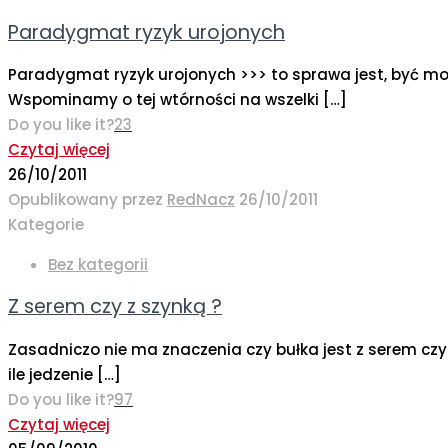
Paradygmat ryzyk urojonych
Paradygmat ryzyk urojonych >>> to sprawa jest, być moż
Wspominamy o tej wtórności na wszelki
[…]
Do you like it?
23
Czytaj więcej
26/10/2011
Opublikowany przez
RedNacz
26/10/2011
Kategorie
Bez kategorii
Z serem czy z szynką ?
Zasadniczo nie ma znaczenia czy bułka jest z serem czy
ile jedzenie
[…]
Do you like it?
97
Czytaj więcej