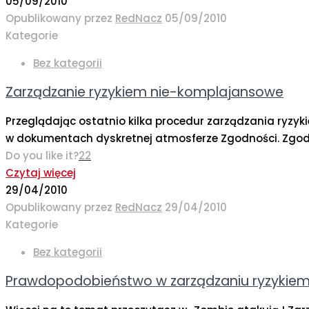
05/09/2010
Opublikowany przez
RedNacz
05/09/2010
Kategorie
Bez kategorii
Zarządzanie ryzykiem nie-komplajansowe
Przeglądając ostatnio kilka procedur zarządzania ryzy
w dokumentach dyskretnej atmosferze Zgodności. Zgod
Do you like it?
22
Czytaj więcej
29/04/2010
Opublikowany przez
RedNacz
29/04/2010
Kategorie
Bez kategorii
Prawdopodobieństwo w zarządzaniu ryzykie