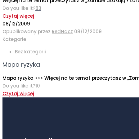
Więcej na te temat przeczytasz w „Zombie atakują ! Za
Do you like it?
83
Czytaj więcej
08/12/2009
Opublikowany przez
RedNacz
08/12/2009
Kategorie
Bez kategorii
Mapa ryzyka
Mapa ryzyka >>> Więcej na te temat przeczytasz w „Zom
Do you like it?
10
Czytaj więcej