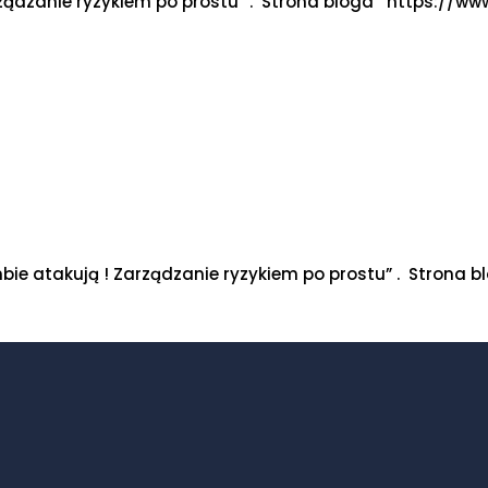
rządzanie ryzykiem po prostu” . Strona bloga https://ww
bie atakują ! Zarządzanie ryzykiem po prostu” . Strona 