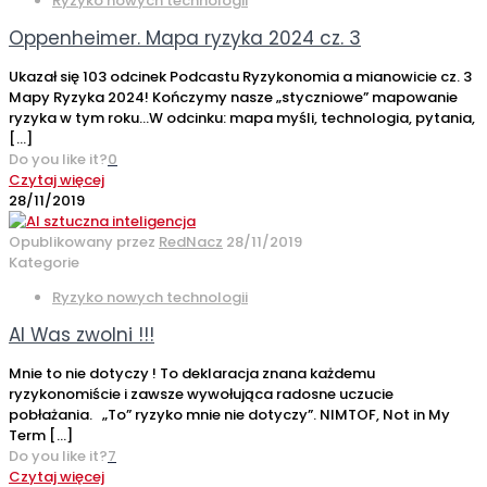
Ryzyko nowych technologii
Oppenheimer. Mapa ryzyka 2024 cz. 3
Ukazał się 103 odcinek Podcastu Ryzykonomia a mianowicie cz. 3
Mapy Ryzyka 2024! Kończymy nasze „styczniowe” mapowanie
ryzyka w tym roku…W odcinku: mapa myśli, technologia, pytania,
[…]
Do you like it?
0
Czytaj więcej
28/11/2019
Opublikowany przez
RedNacz
28/11/2019
Kategorie
Ryzyko nowych technologii
AI Was zwolni !!!
Mnie to nie dotyczy ! To deklaracja znana każdemu
ryzykonomiście i zawsze wywołująca radosne uczucie
pobłażania. „To” ryzyko mnie nie dotyczy”. NIMTOF, Not in My
Term
[…]
Do you like it?
7
Czytaj więcej