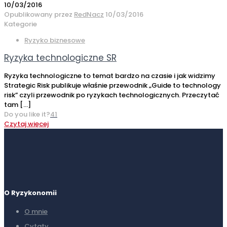
10/03/2016
Opublikowany przez
RedNacz
10/03/2016
Kategorie
Ryzyko biznesowe
Ryzyka technologiczne SR
Ryzyka technologiczne to temat bardzo na czasie i jak widzimy
Strategic Risk publikuje właśnie przewodnik „Guide to technology
risk” czyli przewodnik po ryzykach technologicznych. Przeczytać
tam
[…]
Do you like it?
41
Czytaj więcej
O Ryzykonomii
O mnie
Cytaty