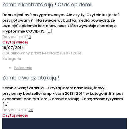
Zombie kontratakują ! Czas epidemii.
Dobrze jest być przygotowanym. Ale czy ty, Czytelniku jesteś
przygotowany? Na świecie wybuchła, media powiedzą, że
„szaleje” epidemia kortonawirusa, która wywołuje chorobę o
kryptonimie COVID-19.
[…]
Do you like it?
0
Czytaj więcej
18/07/2014
Opublikowany przez
RedNacz
18/07/2014
Kategorie
Polecenie
Zombie wciąż atakują !
Zombie wciąż atakują…. Czytaj latem nasz lekki, łatwy i
przyjemny bestseller empik.com 2013 i 2014 w kategorii „Biznes i
ekonomia” pod tytułem „Zombie atakują! Zarządzanie ryzykiem
[…]
Do you like it?
28
Czytaj więcej