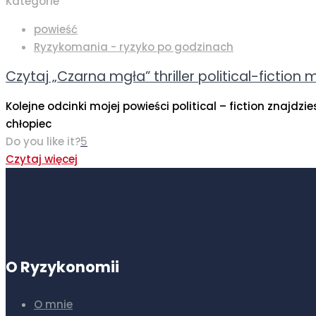
Kategorie
powieść
Ryzykomania - ryzyko po godzinach
Czytaj „Czarna mgła” thriller political-ficti
Kolejne odcinki mojej powieści political – fiction zna
chłopiec
Do you like it?
5
Czytaj więcej
O Ryzykonomii
O mnie