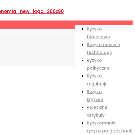
Ryzyko
biznesowe
Ryzyko nowych
technologii
Ryzyko
polityczne
Ryzyko
regulacji
Ryzyko
kryzysu
Polecane
artykuły
Ryzykomania
ryzyko po godzinach