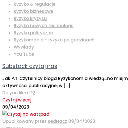
Ryzyko & regulacje
Ryzyko biznesowe
Ryzyko kryzysu
Ryzyko nowych technologii
Ryzyko polityczne
Ryzykomania - ryzyko po godzinach
Wywiady
You Tube
Substack czytaj nas
Jak P.T. Czytelnicy bloga Ryzykonomia wiedzą…no miejmy 
aktywności publikacyjnej w
[…]
Do you like it?
2
Czytaj więcej
09/04/2023
Opublikowany przez
RedNacz
09/04/2023