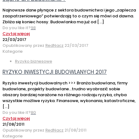
Najnowsze dane płynące z sektora budownictwa i jego „zaplecza
zaopatrzeniowego” potwierdzają to o czym się mówi od dawna.
Zbliża się koniec hossy. Budowlanka ma już od
[…]
Do you like it?
98
Czytaj więcej
22/03/2017
Opublikowany przez
RedNacz
22/03/2017
Kategorie
Ryzyko biznesowe
RYZYKO INWESTYCJI BUDOWLANYCH 2017
Ryzyko inwestycji budowalnych >>> Branża budowlana, firmy
budowlane, projekty budowlane…trudno wyobrazić sobie
obszary bardziej narażone na różnego rodzaju ryzyka, chyba
wszystkie możliwe ryzyka. Finansowe, wykonania, katastroficzne,
[…]
Do you like it?
80
Czytaj więcej
21/08/2011
Opublikowany przez
RedNacz
21/08/2011
Kategorie