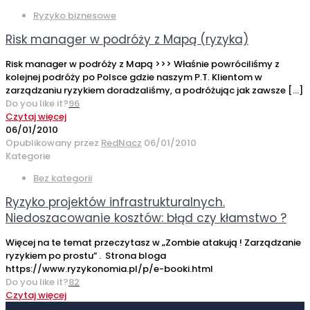
Ryzyko biznesowe
Risk manager w podróży z Mapą (ryzyka)
Risk manager w podróży z Mapą >>> Właśnie powróciliśmy z
kolejnej podróży po Polsce gdzie naszym P.T. Klientom w
zarządzaniu ryzykiem doradzaliśmy, a podróżując jak zawsze
[…]
Do you like it?
96
Czytaj więcej
06/01/2010
Opublikowany przez
RedNacz
06/01/2010
Kategorie
Bez kategorii
Ryzyko projektów infrastrukturalnych.
Niedoszacowanie kosztów: błąd czy kłamstwo ?
Więcej na te temat przeczytasz w „Zombie atakują ! Zarządzanie
ryzykiem po prostu” . Strona bloga
https://www.ryzykonomia.pl/p/e-booki.html
Do you like it?
82
Czytaj więcej