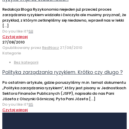
Redakcja Bloga Ryzykonomia niejeden już przecież proces
zarządzania ryzykiem widziała i ćwiczyła ale musimy przyznać, że
przykład, z którym zetknęliśmy się niedawno, wprawił nas w lekki
[…]
Do you like it?
68
Czytaj więcej
27/08/2010
Opublikowany przez
RedNacz
27/08/2010
Kategorie
Bez kategorii
Polityka zarządzania ryzykiem. Krótko czy długo ?
Po ostatnim artykule, gdzie poruszyliśmy m.in. temat dokumentu
„Polityka zarządzania ryzykiem”, który jest pisany w Jednostkach
Sektora Finansów Publicznych (JSFP), napisała do nas Pani
Józefa z Olszynki Górniczej. Pyta Pani Józefa
[…]
Do you like it?
85
Czytaj więcej