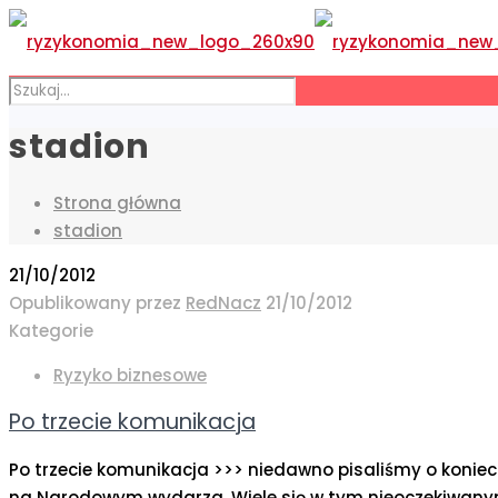
stadion
Strona główna
stadion
21/10/2012
Opublikowany przez
RedNacz
21/10/2012
Kategorie
Ryzyko biznesowe
Po trzecie komunikacja
Po trzecie komunikacja >>> niedawno pisaliśmy o konie
na Narodowym wydarza. Wiele się w tym nieoczekiwany