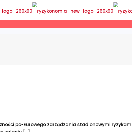
czności po-Eurowego zarządzania stadionowymi ryzykami, 
m zalaniu
[…]