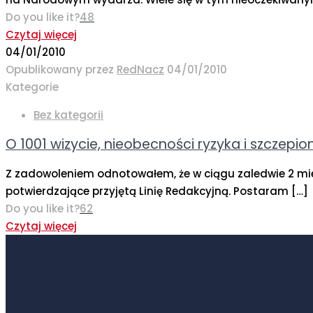
Do you like it?
48
Czytaj więcej
04/01/2010
Opublikowany przez
RedNacz
04/01/2010
Kategorie
Bez kategorii
O 1001 wizycie, nieobecności ryzyka i szczepio
Z zadowoleniem odnotowałem, że w ciągu zaledwie 2 mi
potwierdzające przyjętą Linię Redakcyjną. Postaram
[…]
Do you like it?
62
Czytaj więcej