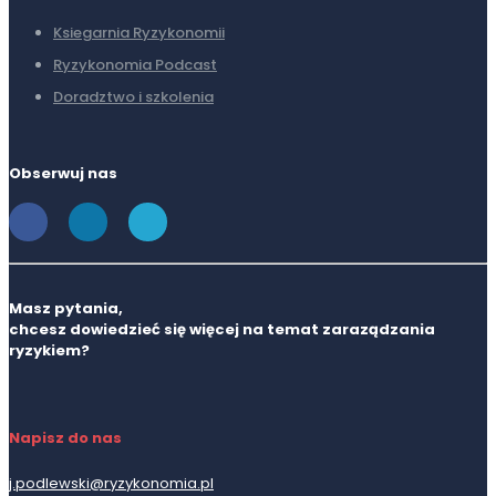
Ksiegarnia Ryzykonomii
Ryzykonomia Podcast
Doradztwo i szkolenia
Obserwuj nas
Masz pytania,
chcesz dowiedzieć się więcej na temat zaraządzania
ryzykiem?
Napisz do nas
j.podlewski@ryzykonomia.pl