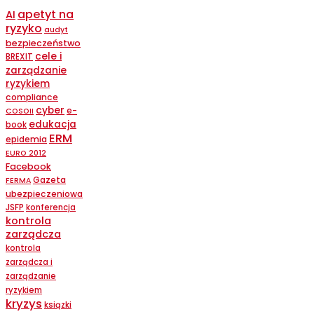
apetyt na
AI
ryzyko
audyt
bezpieczeństwo
cele i
BREXIT
zarządzanie
ryzykiem
compliance
cyber
e-
COSOII
edukacja
book
ERM
epidemia
EURO 2012
Facebook
Gazeta
FERMA
ubezpieczeniowa
JSFP
konferencja
kontrola
zarządcza
kontrola
zarządcza i
zarządzanie
ryzykiem
kryzys
ksiązki