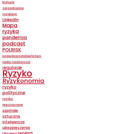
kultura
zarządzania
ryzykiem
LinkedIn
Mapa
ryzyka
pandemia
podcast
POLRISK
prawdopodobieństwo
rada nadzorcza
regulacje
Ryzyko
Ryzykonomia
ryzyko
polityczne
ryzyko
reputacyjne
szpitale
sztuczna
inteligencja
ubezpieczenia
wojna
Ukraina