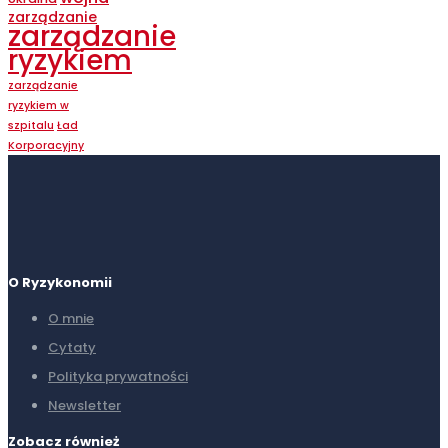
zarządzanie
zarządzanie
ryzykiem
zarządzanie
ryzykiem w
szpitalu
Ład
Korporacyjny
O Ryzykonomii
O mnie
Cytaty
Polityka prywatności
Newsletter
Zobacz również