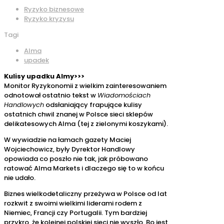
Ryzyko biznesowe
Ryzyko kryzysu
Tagi
Alma
upadek
Kulisy upadku Almy>>>
Monitor Ryzykonomii z wielkim zainteresowaniem
odnotował ostatnio tekst w
Wiadomościach
Handlowych
odsłaniający frapujące kulisy
ostatnich chwil znanej w Polsce sieci sklepów
delikatesowych Alma (tej z zielonymi koszykami).
W wywiadzie na łamach gazety Maciej
Wojciechowicz, były Dyrektor Handlowy
opowiada co poszło nie tak, jak próbowano
ratować Alma Markets i dlaczego się to w końcu
nie udało.
Biznes wielkodetaliczny przeżywa w Polsce od lat
rozkwit z swoimi wielkimi liderami rodem z
Niemiec, Francji czy Portugalii. Tym bardziej
przykro, że kolejnej polskiej sieci nie wyszło. Bo jest