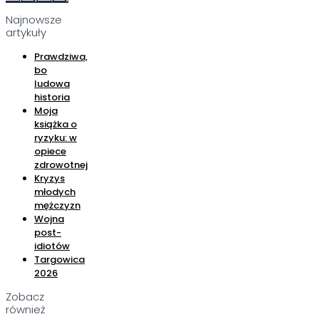
Najnowsze
artykuły
Prawdziwa,
bo
ludowa
historia
Moja
książka o
ryzyku: w
opiece
zdrowotnej
Kryzys
młodych
mężczyzn
Wojna
post-
idiotów
Targowica
2026
Zobacz
również