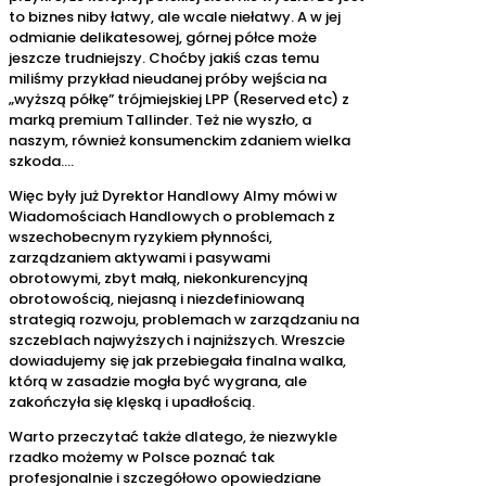
to biznes niby łatwy, ale wcale niełatwy. A w jej
odmianie delikatesowej, górnej półce może
jeszcze trudniejszy. Choćby jakiś czas temu
miliśmy przykład nieudanej próby wejścia na
„wyższą półkę” trójmiejskiej LPP (Reserved etc) z
marką premium Tallinder. Też nie wyszło, a
naszym, również konsumenckim zdaniem wielka
szkoda….
Więc były już Dyrektor Handlowy Almy mówi w
Wiadomościach Handlowych o problemach z
wszechobecnym ryzykiem płynności,
zarządzaniem aktywami i pasywami
obrotowymi, zbyt małą, niekonkurencyjną
obrotowością, niejasną i niezdefiniowaną
strategią rozwoju, problemach w zarządzaniu na
szczeblach najwyższych i najniższych. Wreszcie
dowiadujemy się jak przebiegała finalna walka,
którą w zasadzie mogła być wygrana, ale
zakończyła się klęską i upadłością.
Warto przeczytać także dlatego, że niezwykle
rzadko możemy w Polsce poznać tak
profesjonalnie i szczegółowo opowiedziane