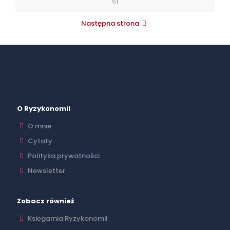
51
Następna strona
O Ryzykonomii
O mnie
Cytaty
Polityka prywatności
Newsletter
Zobacz również
Ksiegarnia Ryzykonomii