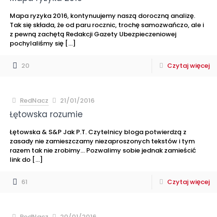
Mapa ryzyka 2016, kontynuujemy naszą doroczną analizę.
Tak się składa, że od paru rocznic, trochę samozwańczo, ale i
z pewną zachętą Redakcji Gazety Ubezpieczeniowej
pochylaliśmy się
[…]
20
Czytaj więcej
RedNacz
21/01/2016
Łętowska rozumie
Łętowska & S&P Jak P.T. Czytelnicy bloga potwierdzą z
zasady nie zamieszczamy niezaproszonych tekstów i tym
razem tak nie zrobimy… Pozwalimy sobie jednak zamieścić
link do
[…]
61
Czytaj więcej
RedNacz
20/01/2016