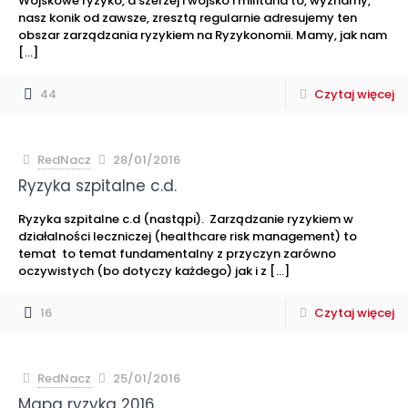
Wojskowe ryzyko, a szerzej i wojsko i militaria to, wyznamy,
nasz konik od zawsze, zresztą regularnie adresujemy ten
obszar zarządzania ryzykiem na Ryzykonomii. Mamy, jak nam
[…]
44
Czytaj więcej
RedNacz
28/01/2016
Ryzyka szpitalne c.d.
Ryzyka szpitalne c.d (nastąpi). Zarządzanie ryzykiem w
działalności leczniczej (healthcare risk management) to
temat to temat fundamentalny z przyczyn zarówno
oczywistych (bo dotyczy każdego) jak i z
[…]
16
Czytaj więcej
RedNacz
25/01/2016
Mapa ryzyka 2016