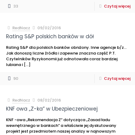
33
Czytaj więcej
RedNacz
09/02/2016
Rating S&P polskich banków w dół
Rating S&P dla polskich banków obniżony. Inne agencje b/z…
Jak donoszą liczne źródła i zapewne znaczna część P.T.
Czytelników Ryzykonomii już odnotowała coraz bardziej
lubiana i
[…]
90
Czytaj więcej
RedNacz
08/02/2016
KNF owa „Z-ka” w Ubezpieczeniowej
KNF -owa „Rekomendacja Z” dotycząca „Zasad ładu
wewnętrznego w bankach” a właściwie jej dyskutowany
projekt jest przedmiotem naszej analizy w najnowszym