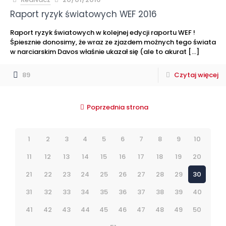
Raport ryzyk światowych WEF 2016
Raport ryzyk światowych w kolejnej edycji raportu WEF !
Śpiesznie donosimy, że wraz ze zjazdem możnych tego świata
w narciarskim Davos właśnie ukazał się (ale to akurat
[…]
89
Czytaj więcej
Poprzednia strona
1
2
3
4
5
6
7
8
9
10
11
12
13
14
15
16
17
18
19
20
21
22
23
24
25
26
27
28
29
30
31
32
33
34
35
36
37
38
39
40
41
42
43
44
45
46
47
48
49
50