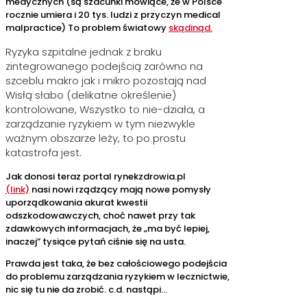
medycznych (są szacunki mówiące, że w Polsce
rocznie umiera i 20 tys. ludzi z przyczyn medical
malpractice) To problem światowy
skądinąd.
Ryzyka szpitalne jednak z braku
zintegrowanego podejścią zarówno na
szceblu makro jak i mikro pozostają nad
Wisłą słabo (delikatne określenie)
kontrolowane, Wszystko to nie-działa, a
zarządzanie ryzykiem w tym niezwykle
ważnym obszarze leży, to po prostu
katastrofa jest.
Jak donosi teraz portal rynekzdrowia.pl
(link)
nasi nowi rządzący mają nowe pomysły
uporządkowania akurat kwestii
odszkodowawczych, choć nawet przy tak
zdawkowych informacjach, że „ma być lepiej,
inaczej” tysiące pytań ciśnie się na usta.
Prawda jest taka, że bez całościowego podejścia
do problemu zarządzania ryzykiem w lecznictwie,
nic się tu nie da zrobić. c.d. nastąpi…