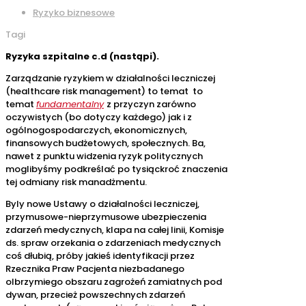
Ryzyko biznesowe
Tagi
Ryzyka szpitalne c.d (nastąpi).
Zarządzanie ryzykiem w działalności leczniczej
(healthcare risk management) to temat to
temat
fundamentalny
z przyczyn zarówno
oczywistych (bo dotyczy każdego) jak i z
ogólnogospodarczych, ekonomicznych,
finansowych budżetowych, społecznych. Ba,
nawet z punktu widzenia ryzyk politycznych
moglibyśmy podkreślać po tysiąckroć znaczenia
tej odmiany risk manadżmentu.
Byly nowe Ustawy o działalności leczniczej,
przymusowe-nieprzymusowe ubezpieczenia
zdarzeń medycznych, klapa na całej linii, Komisje
ds. spraw orzekania o zdarzeniach medycznych
coś dłubią, próby jakieś identyfikacji przez
Rzecznika Praw Pacjenta niezbadanego
olbrzymiego obszaru zagrożeń zamiatnych pod
dywan, przecież powszechnych zdarzeń