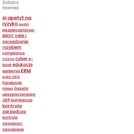
Zobacz
również
apetyt na
AI
ryzyko
audyt
bezpieczeństwo
cele i
BREXIT
zarządzanie
ryzykiem
compliance
cyber
e-
COSOII
edukacja
book
ERM
epidemia
EURO 2012
Facebook
Gazeta
FERMA
ubezpieczeniowa
JSFP
konferencja
kontrola
zarządcza
kontrola
zarządcza i
zarządzanie