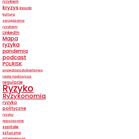
ryzykiem
kryzys
ksiązki
kultura
zarządzania
ryzykiem
LinkedIn
Mapa
ryzyka
pandemia
podcast
POLRISK
prawdopodobieństwo
rada nadzorcza
regulacje
Ryzyko
Ryzykonomia
ryzyko
polityczne
ryzyko
reputacyjne
szpitale
sztuczna
inteligencja