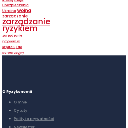
ubezpieczenia
wojna
Ukraina
zarządzanie
zarządzanie
ryzykiem
zarządzanie
ryzykiem w
szpitalu
Ład
Korporacyjny
O Ryzykonomii
O mnie
Cytaty
Polityka prywatności
Newsletter