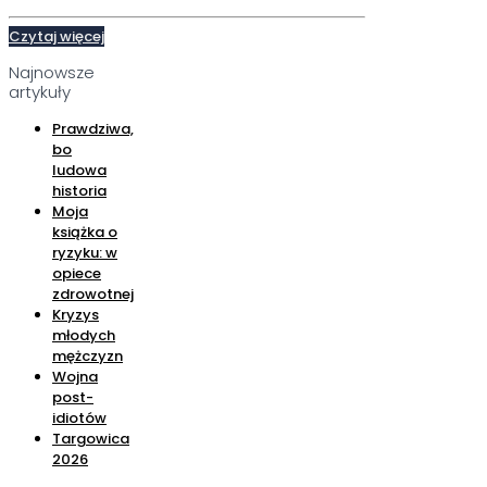
Czytaj więcej
Najnowsze
artykuły
Prawdziwa,
bo
ludowa
historia
Moja
książka o
ryzyku: w
opiece
zdrowotnej
Kryzys
młodych
mężczyzn
Wojna
post-
idiotów
Targowica
2026