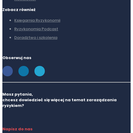
Zobacz również
Ksiegarnia Ryzykonomii
Ryzykonomia Podcast
Doradztwo i szkolenia
Obserwuj nas
Masz pytania,
chcesz dowiedzieć się więcej na temat zaraządzania
ryzykiem?
Napisz do nas