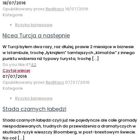
18/07/2016
Opublikowany przez
RedNacz
18/07/2016
Kategorie
Ryzyko biznesowe
Nicea Turcja a następnie
W Turcji byłem dwa razy, raz dłużej, prawie 2 miesiące w biznesie
w Istambule, trochę „łyknąłem” tamtejszych „klimatów” z innego
punktu widzenia niż typowy turysta, trochę
[…]
Do you like it?
42
Czytaj więcej
07/07/2016
Opublikowany przez
RedNacz
07/07/2016
Kategorie
Ryzyko biznesowe
Stada czarnych łabędzi
Stada czarnych łabędzi czyli już nie pojedyncze ale całe gromady
niespodziewanych, trudnych do przewidzenia a dramatyczych w
skutkach ryzyk wieszczy Bloomberg, w post-brexitowym świecie.
No coż
[…]