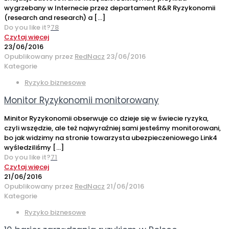
wygrzebany w Internecie przez departament R&R Ryzykonomii
(research and research) a
[…]
Do you like it?
78
Czytaj więcej
23/06/2016
Opublikowany przez
RedNacz
23/06/2016
Kategorie
Ryzyko biznesowe
Monitor Ryzykonomii monitorowany
Minitor Ryzykonomii obserwuje co dzieje się w świecie ryzyka,
czyli wszędzie, ale też najwyraźniej sami jesteśmy monitorowani,
bo jak widzimy na stronie towarzysta ubezpieczeniowego Link4
wyśledziliśmy
[…]
Do you like it?
71
Czytaj więcej
21/06/2016
Opublikowany przez
RedNacz
21/06/2016
Kategorie
Ryzyko biznesowe