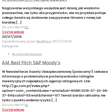
Nagrywanie wszystkiego wszędzie jest dzisiaj, jak wiadomo
powszechne, nie tylko dla przyjemności, ale na przykład policje
całego świata są dosłownie zasypywane filmami z mniej lub
bardziej
[…]
Do you like it?
87
Czytaj więcej
20/07/2016
Opublikowany przez
RedNacz
20/07/2016
Kategorie
Ryzyko biznesowe
A.M. Best Fitch S&P Moody’s
W Newsletterze Gazety Ubezpieczeniowej (polecamy!) ciekawa
informacja o problematyce porównywalności ratingów
inwestycjnych największych agencji ratingowych. Link:
http://gu.com.pl/index.php?
option=com_content&view=article&id=60681:2016-07-20-06-
37-54&catid=53:wiat&Itemid=107 Temat bardzo aktualny nie
tylko z punktu widenia ryzyka
[…]
Do you like it?
16
Czytaj więcej