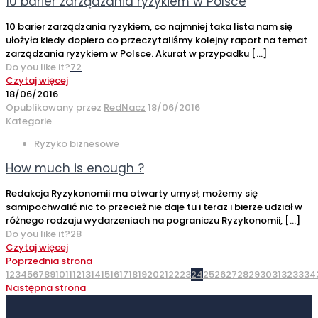
10 barier zarządzania ryzykiem w Polsce
10 barier zarządzania ryzykiem, co najmniej taka lista nam się
ułożyła kiedy dopiero co przeczytaliśmy kolejny raport na temat
zarządzania ryzykiem w Polsce. Akurat w przypadku
[…]
Do you like it?
72
Czytaj więcej
18/06/2016
Opublikowany przez
RedNacz
18/06/2016
Kategorie
Ryzyko biznesowe
How much is enough ?
Redakcja Ryzykonomii ma otwarty umysł, możemy się
samipochwalić nic to przecież nie daje tu i teraz i bierze udział w
różnego rodzaju wydarzeniach na pograniczu Ryzykonomii,
[…]
Do you like it?
28
Czytaj więcej
Poprzednia strona
1
2
3
4
5
6
7
8
9
10
11
12
13
14
15
16
17
18
19
20
21
22
23
24
25
26
27
28
29
30
31
32
33
34
Następna strona