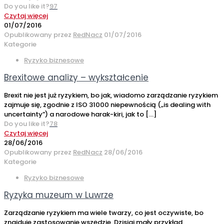
Do you like it?
97
Czytaj więcej
01/07/2016
Opublikowany przez
RedNacz
01/07/2016
Kategorie
Ryzyko biznesowe
Brexitowe analizy – wykształcenie
Brexit nie jest już ryzykiem, bo jak, wiadomo zarządzanie ryzykiem
zajmuje się, zgodnie z ISO 31000 niepewnością („is dealing with
uncertainty”) a narodowe harak-kiri, jak to
[…]
Do you like it?
78
Czytaj więcej
28/06/2016
Opublikowany przez
RedNacz
28/06/2016
Kategorie
Ryzyko biznesowe
Ryzyka muzeum w Luwrze
Zarządzanie ryzykiem ma wiele twarzy, co jest oczywiste, bo
znajduje zastosowanie wszędzie. Dzisiaj mały przykład