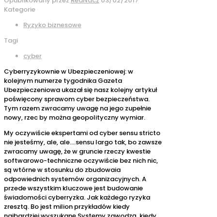
Opublikowany przez
RedNacz
03/02/2017
Kategorie
Ryzyko biznesowe
Tagi
cyber
Cyberryzykownie w Ubezpieczeniowej: w
kolejnym numerze tygodnika Gazeta
Ubezpieczeniowa ukazał się nasz kolejny artykuł
poświęcony sprawom cyber bezpieczeństwa.
Tym razem zwracamy uwagę na jego zupełnie
nowy, rzec by można geopolityczny wymiar.
My oczywiście ekspertami od cyber sensu stricto
nie jesteśmy, ale, ale….sensu largo tak, bo zawsze
zwracamy uwagę, że w gruncie rzeczy kwestie
softwarowo-techniczne oczywiście bez nich nic,
są wtórne w stosunku do zbudowaia
odpowiednich systemów organizacyjnych. A
przede wszystkim kluczowe jest budowanie
świadomości cyberryzka. Jak każdego ryzyka
zresztą. Bo jest milion przykładów kiedy
najbardziej wyszukane Systemy zawodzą, kiedy