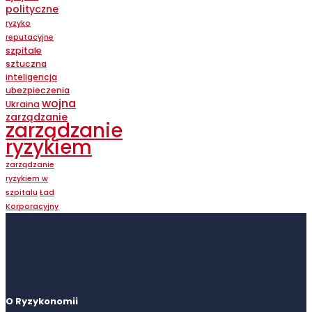
polityczne
ryzyko
reputacyjne
szpitale
sztuczna
inteligencja
ubezpieczenia
wojna
Ukraina
zarządzanie
zarządzanie
ryzykiem
zarządzanie
ryzykiem w
szpitalu
Ład
Korporacyjny
O Ryzykonomii