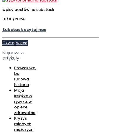
wpisy postów na substack
01/10/2024
Substack czytaj nas
Czytaj więcej
Najnowsze
artykuły
Prawdziwa,
bo
ludowa
historia
Moja
książka o
ryzyku: w
opiece
zdrowotnej
Kryzys
młodych
mężczyzn