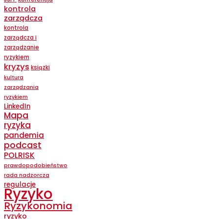
kontrola
zarządcza
kontrola
zarządcza i
zarządzanie
ryzykiem
kryzys
ksiązki
kultura
zarządzania
ryzykiem
LinkedIn
Mapa
ryzyka
pandemia
podcast
POLRISK
prawdopodobieństwo
rada nadzorcza
regulacje
Ryzyko
Ryzykonomia
ryzyko