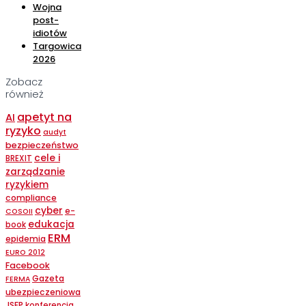
Wojna
post-
idiotów
Targowica
2026
Zobacz
również
apetyt na
AI
ryzyko
audyt
bezpieczeństwo
cele i
BREXIT
zarządzanie
ryzykiem
compliance
cyber
e-
COSOII
edukacja
book
ERM
epidemia
EURO 2012
Facebook
Gazeta
FERMA
ubezpieczeniowa
JSFP
konferencja