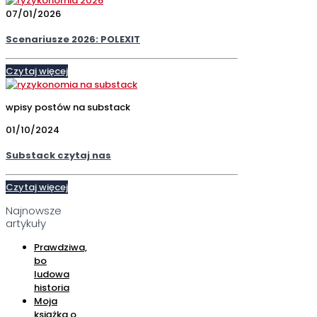
07/01/2026
Scenariusze 2026: POLEXIT
Czytaj więcej
wpisy postów na substack
01/10/2024
Substack czytaj nas
Czytaj więcej
Najnowsze
artykuły
Prawdziwa,
bo
ludowa
historia
Moja
książka o