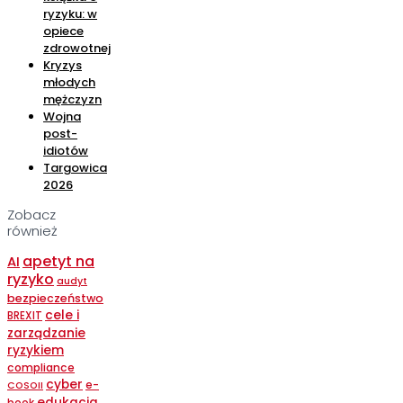
ryzyku: w
opiece
zdrowotnej
Kryzys
młodych
mężczyzn
Wojna
post-
idiotów
Targowica
2026
Zobacz
również
apetyt na
AI
ryzyko
audyt
bezpieczeństwo
cele i
BREXIT
zarządzanie
ryzykiem
compliance
cyber
e-
COSOII
edukacja
book