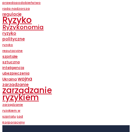
prawdopodobieństwo
rada nadzorcza
regulacje
Ryzyko
Ryzykonomia
ryzyko
polityczne
ryzyko
reputacyjne
szpitale
sztuczna
inteligencja
ubezpieczenia
wojna
Ukraina
zarządzanie
zarządzanie
ryzykiem
zarządzanie
ryzykiem w
szpitalu
Ład
Korporacyjny