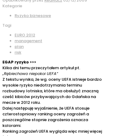
Opublikowany przez
RedNacz
02/12/2009
Kategorie
Ryzyko biznesowe
Tagi
EURO 2012
management
plan
risk
EGAP ryzyko >>>
Kilka dni temu przeczytałem artykuł pt.
„Rębiechowo niepokoi UEFA”
Z tekstu wynika, że wg. oceny UEFA istnieje bardzo
wysokie ryzyko niedotrzymania terminu
rozbudowy lotniska, które ma obsłużyć znaczną
cześć kibiców przybywających do Gdańska na
mecze w 2012 roku.
Dalej następuję wyjaśnienie, że UEFA stosuje
czterostopniowy ranking oceny zagrożeń a
poszczególne stopnie zagrożenia oznacza
kolorami.
Ranking zagrożeń UEFA wygląda więc mniej więcej