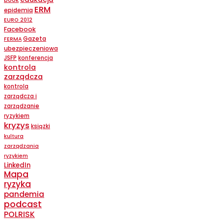
ERM
epidemia
EURO 2012
Facebook
Gazeta
FERMA
ubezpieczeniowa
JSFP
konferencja
kontrola
zarządcza
kontrola
zarządcza i
zarządzanie
ryzykiem
kryzys
ksiązki
kultura
zarządzania
ryzykiem
LinkedIn
Mapa
ryzyka
pandemia
podcast
POLRISK