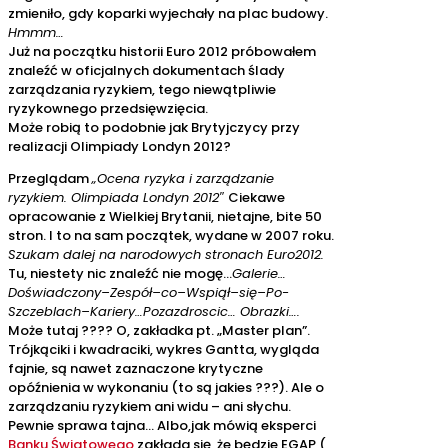
zmieniło, gdy koparki wyjechały na plac budowy.
Hmmm…
Już na początku historii Euro 2012 próbowałem
znaleźć w oficjalnych dokumentach ślady
zarządzania ryzykiem, tego niewątpliwie
ryzykownego przedsięwzięcia.
Może robią to podobnie jak Brytyjczycy przy
realizacji Olimpiady Londyn 2012?
Przeglądam
„Ocena ryzyka i zarządzanie
ryzykiem. Olimpiada Londyn 2012″
Ciekawe
opracowanie z Wielkiej Brytanii, nietajne, bite 50
stron. I to na sam początek, wydane w 2007 roku.
Szukam dalej na narodowych stronach Euro2012.
Tu, niestety nic znaleźć nie mogę…
Galerie…
Doświadczony–Zespół–co–Wspiął–się–Po-
Szczeblach–Kariery…Pozazdroscic… Obrazki….
Może tutaj ???? O, zakładka pt. „Master plan”.
Trójkąciki i kwadraciki, wykres Gantta, wygląda
fajnie, są nawet zaznaczone krytyczne
opóźnienia w wykonaniu (to są jakies ???). Ale o
zarządzaniu ryzykiem ani widu – ani słychu.
Pewnie sprawa tajna… Albo,jak mówią eksperci
Banku Światowego
zakłada się, że będzie EGAP (