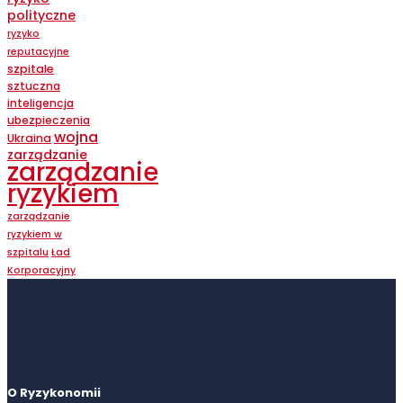
polityczne
ryzyko
reputacyjne
szpitale
sztuczna
inteligencja
ubezpieczenia
wojna
Ukraina
zarządzanie
zarządzanie
ryzykiem
zarządzanie
ryzykiem w
szpitalu
Ład
Korporacyjny
O Ryzykonomii