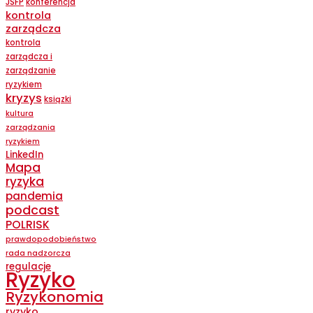
JSFP
konferencja
kontrola
zarządcza
kontrola
zarządcza i
zarządzanie
ryzykiem
kryzys
ksiązki
kultura
zarządzania
ryzykiem
LinkedIn
Mapa
ryzyka
pandemia
podcast
POLRISK
prawdopodobieństwo
rada nadzorcza
regulacje
Ryzyko
Ryzykonomia
ryzyko