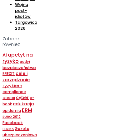
Wojna
post-
idiotów
Targowica
2026
Zobacz
również
apetyt na
AI
ryzyko
audyt
bezpieczeństwo
cele i
BREXIT
zarządzanie
ryzykiem
compliance
cyber
e-
COSOII
edukacja
book
ERM
epidemia
EURO 2012
Facebook
Gazeta
FERMA
ubezpieczeniowa