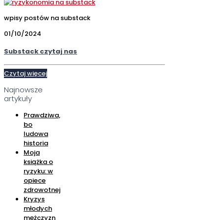
wpisy postów na substack
01/10/2024
Substack czytaj nas
Czytaj więcej
Najnowsze
artykuły
Prawdziwa,
bo
ludowa
historia
Moja
książka o
ryzyku: w
opiece
zdrowotnej
Kryzys
młodych
mężczyzn