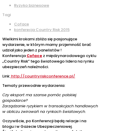
Ryzyko biznesowe
Tagi
Coface
konferecja Country Risk 2015
Wielkimi krokami zbliża się pasjonujące
wydarzenie, w którym mamy przjemność brać
udział jako jeden z panelistów !
Konferencja
Coface
z międzynarodowego cyklu
„Country Risk” tego światowego lidera na rynku
ubezpieczeń należności.
Link:
http://countryriskconference.pl/
Tematy przewodnie wydarzenia:
Czy eksport ma szanse pomóc polskiej
gospodarce?
Zarządzanie ryzykiem w transakcjach handlowych
w obliczu zwirowań na rynkach światowych.
Oczywiście, po Konferencji będą relacje i na
blogu i w Gazecie Ubezpieczeniowej.